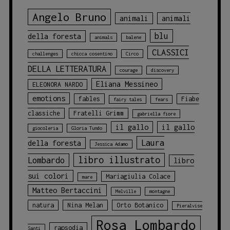
Angelo Bruno
animali
animali
blu
della foresta
animals
balene
CLASSICI
challenges
chicca cosentino
Circo
DELLA LETTERATURA
courage
discovery
Eliana Messineo
ELEONORA NARDO
emotions
fables
Fiabe
fairy tales
fears
classiche
Fratelli Grimm
gabriella fiore
il gallo
il gallo
giocoleria
Gloria Tundo
Laura
della foresta
Jessica Adamo
libro illustrato
Lombardo
libro
sui colori
Mariagiulia Colace
mare
Matteo Bertaccini
Melville
montagne
natura
Nina Melan
Orto Botanico
Pieralvise
Rosa Lombardo
rapsodia
Santi