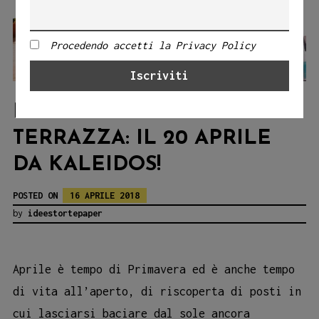
Procedendo accetti la Privacy Policy
I RACCONTI DEL MARE IN
TERRAZZA: IL 20 APRILE
DA KALEIDOS!
POSTED ON
16 APRILE 2018
by
ideestortepaper
Aprile è tempo di Primavera ed è anche tempo
di vita all’aperto, di riscoperta di posti in
cui lasciarsi baciare dal sole ancora