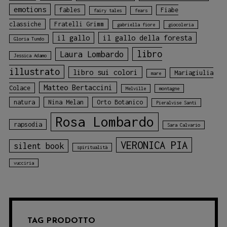
emotions
fables
Fiabe
fairy tales
fears
classiche
Fratelli Grimm
gabriella fiore
giocoleria
il gallo
il gallo della foresta
Gloria Tundo
libro
Laura Lombardo
Jessica Adamo
illustrato
libro sui colori
Mariagiulia
mare
Matteo Bertaccini
Colace
Melville
montagne
natura
Nina Melan
Orto Botanico
Pieralvise Santi
Rosa Lombardo
rapsodia
Sara Calvario
VERONICA PIA
silent book
spiritualità
vucciria
TAG PRODOTTO