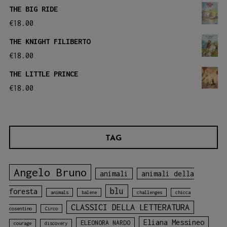
THE BIG RIDE
€
18.00
THE KNIGHT FILIBERTO
€
18.00
THE LITTLE PRINCE
€
18.00
TAG
Angelo Bruno
animali
animali della
blu
foresta
animals
balene
challenges
chicca
CLASSICI DELLA LETTERATURA
cosentino
Circo
Eliana Messineo
ELEONORA NARDO
courage
discovery