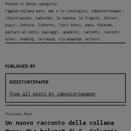
Posted in
Senza categoria
Tagged
collana mare
,
emi e le conchiglie
,
ideestortepaper
,
illustrazioni
,
kaleidos
,
la balena
,
le fragole
,
lettori
pigri
,
letture
,
librerni
,
libri brevi
,
mare
,
Palermo
,
parlare al vento
,
passaggi
,
quaderni
,
racconti
,
racconti
brevi
,
reading
,
terrazza
,
via maqueda
,
writers
PUBLISHED BY
IDEESTORTEPAPER
View all posts by ideestortepaper
Previous Post
NAVIGAZIONE
Un nuovo racconto della collana
ARTICOLI