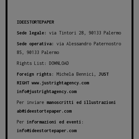
IDEESTORTEPAPER
Sede legale:
via Tintori 28, 90133 Palermo
Sede operativa:
via Alessandro Paternostro
85, 90133 Palermo
Rights List:
DOWNLOAD
Foreign rights
: Michela Bennici,
JUST
RIGHT
www.justrightagency.com
info@justrightagency.com
Per inviare
manoscritti ed illustrazioni
ab@ideestortepaper.com
Per
informazioni ed eventi
:
info@ideestortepaper.com