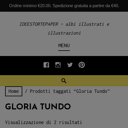
Ordine minimo €20.00. Spedizione gratuita a partire da €40.
Skip
IDEESTORTEPAPER – albi illustrati e
to
illustrazioni
content
MENU
fb
INSTAGRAM
twiter
pinterest
Search
Home
/ Prodotti taggati “Gloria Tundo”
GLORIA TUNDO
Visualizzazione di 2 risultati