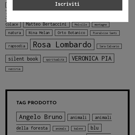
libro
Laura Lombardo
Jessica Adamo
illustrato
libro sui colori
Mariagiulia
mare
Matteo Bertaccini
Colace
Melville
montagne
natura
Nina Melan
Orto Botanico
Pieralvise Santi
Rosa Lombardo
rapsodia
Sara Calvario
VERONICA PIA
silent book
spiritualità
vucciria
TAG PRODOTTO
Angelo Bruno
animali
animali
blu
della foresta
animals
balene