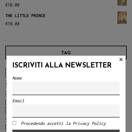
€
18.00
THE LITTLE PRINCE
€
18.00
TAG
×
ISCRIVITI ALLA NEWSLETTER
Angelo Bruno
animali
animali della
Nome
blu
foresta
animals
balene
challenges
chicca
CLASSICI DELLA LETTERATURA
cosentino
Circo
Email
Eliana Messineo
ELEONORA NARDO
courage
discovery
emotions
fables
Fiabe
fairy tales
fears
classiche
Fratelli Grimm
gabriella fiore
giocoleria
Procedendo accetti la Privacy Policy
il gallo
il gallo della foresta
Gloria Tundo