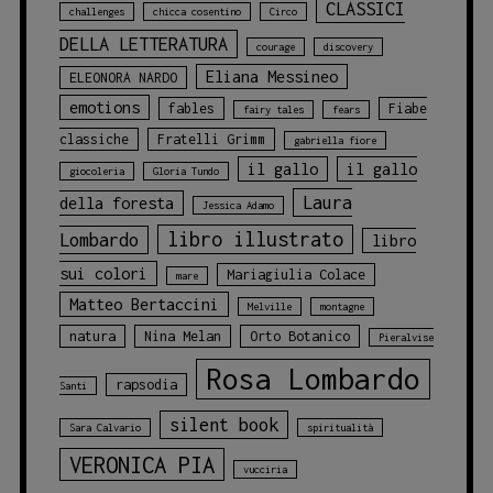
CLASSICI
challenges
chicca cosentino
Circo
DELLA LETTERATURA
courage
discovery
Eliana Messineo
ELEONORA NARDO
emotions
fables
Fiabe
fairy tales
fears
classiche
Fratelli Grimm
gabriella fiore
il gallo
il gallo
giocoleria
Gloria Tundo
Laura
della foresta
Jessica Adamo
libro illustrato
Lombardo
libro
sui colori
Mariagiulia Colace
mare
Matteo Bertaccini
Melville
montagne
natura
Nina Melan
Orto Botanico
Pieralvise
Rosa Lombardo
rapsodia
Santi
silent book
Sara Calvario
spiritualità
VERONICA PIA
vucciria