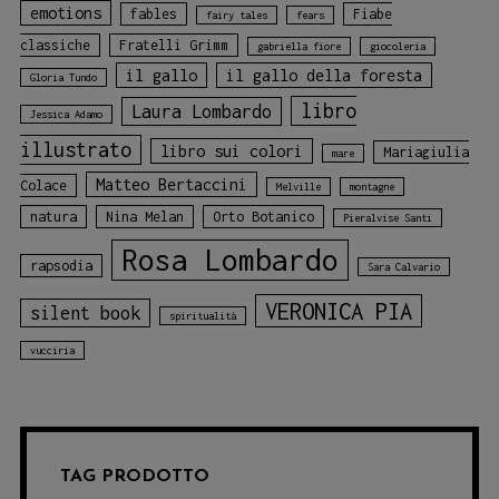
emotions
fables
Fiabe
fairy tales
fears
classiche
Fratelli Grimm
gabriella fiore
giocoleria
il gallo
il gallo della foresta
Gloria Tundo
libro
Laura Lombardo
Jessica Adamo
illustrato
libro sui colori
Mariagiulia
mare
Matteo Bertaccini
Colace
Melville
montagne
natura
Nina Melan
Orto Botanico
Pieralvise Santi
Rosa Lombardo
rapsodia
Sara Calvario
VERONICA PIA
silent book
spiritualità
vucciria
TAG PRODOTTO