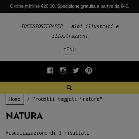
Ordine minimo €20.00. Spedizione gratuita a partire da €40.
Skip
IDEESTORTEPAPER – albi illustrati e
to
illustrazioni
content
MENU
fb
INSTAGRAM
twiter
pinterest
Search
Home
/ Prodotti taggati “natura”
NATURA
Visualizzazione di 3 risultati