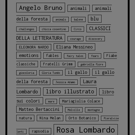
Angelo Bruno
animali
animali
blu
della foresta
animals
balene
CLASSICI
challenges
chicca cosentino
Circo
DELLA LETTERATURA
courage
discovery
Eliana Messineo
ELEONORA NARDO
emotions
fables
Fiabe
fairy tales
fears
classiche
Fratelli Grimm
gabriella fiore
il gallo
il gallo
giocoleria
Gloria Tundo
Laura
della foresta
Jessica Adamo
libro illustrato
Lombardo
libro
sui colori
Mariagiulia Colace
mare
Matteo Bertaccini
Melville
montagne
natura
Nina Melan
Orto Botanico
Pieralvise
Rosa Lombardo
rapsodia
Santi