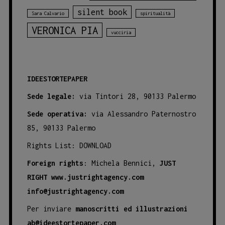
silent book
Sara Calvario
spiritualità
VERONICA PIA
vucciria
IDEESTORTEPAPER
Sede legale:
via Tintori 28, 90133 Palermo
Sede operativa:
via Alessandro Paternostro
85, 90133 Palermo
Rights List:
DOWNLOAD
Foreign rights
: Michela Bennici,
JUST
RIGHT
www.justrightagency.com
info@justrightagency.com
Per inviare
manoscritti ed illustrazioni
ab@ideestortepaper.com