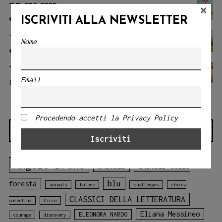
THE BIG RIDE
×
€
18.00
ISCRIVITI ALLA NEWSLETTER
THE KNIGHT FILIBERTO
Nome
€
18.00
THE LITTLE PRINCE
Email
€
18.00
Procedendo accetti la Privacy Policy
TAG
Angelo Bruno
animali
animali della
blu
foresta
animals
balene
challenges
chicca
CLASSICI DELLA LETTERATURA
cosentino
Circo
Eliana Messineo
ELEONORA NARDO
courage
discovery