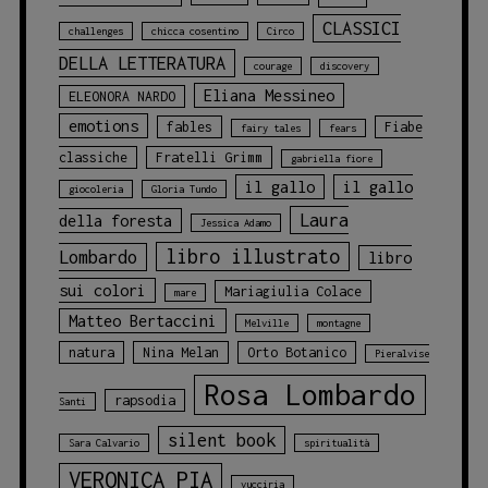
CLASSICI
challenges
chicca cosentino
Circo
DELLA LETTERATURA
courage
discovery
Eliana Messineo
ELEONORA NARDO
emotions
fables
Fiabe
fairy tales
fears
classiche
Fratelli Grimm
gabriella fiore
il gallo
il gallo
giocoleria
Gloria Tundo
Laura
della foresta
Jessica Adamo
libro illustrato
Lombardo
libro
sui colori
Mariagiulia Colace
mare
Matteo Bertaccini
Melville
montagne
natura
Nina Melan
Orto Botanico
Pieralvise
Rosa Lombardo
rapsodia
Santi
silent book
Sara Calvario
spiritualità
VERONICA PIA
vucciria