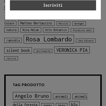
Gloria Tundo
libro
Laura Lombardo
Jessica Adamo
illustrato
libro sui colori
Mariagiulia
mare
Matteo Bertaccini
Colace
Melville
montagne
natura
Nina Melan
Orto Botanico
Pieralvise Santi
Rosa Lombardo
rapsodia
Sara Calvario
VERONICA PIA
silent book
spiritualità
vucciria
TAG PRODOTTO
Angelo Bruno
animali
animali
blu
della foresta
animals
balene