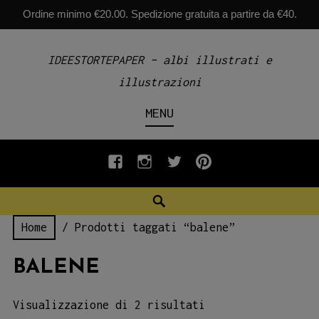
Ordine minimo €20.00. Spedizione gratuita a partire da €40.
Skip
IDEESTORTEPAPER – albi illustrati e
to
illustrazioni
content
MENU
fb
INSTAGRAM
twiter
pinterest
Search
Home
/ Prodotti taggati “balene”
BALENE
Visualizzazione di 2 risultati