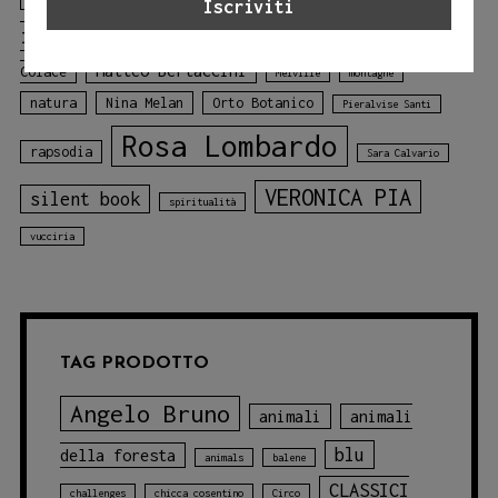
Jessica Adamo
illustrato
libro sui colori
Mariagiulia
mare
Matteo Bertaccini
Colace
Melville
montagne
natura
Nina Melan
Orto Botanico
Pieralvise Santi
Rosa Lombardo
rapsodia
Sara Calvario
VERONICA PIA
silent book
spiritualità
vucciria
TAG PRODOTTO
Angelo Bruno
animali
animali
blu
della foresta
animals
balene
CLASSICI
challenges
chicca cosentino
Circo