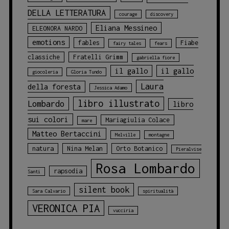
DELLA LETTERATURA
courage
discovery
Eliana Messineo
ELEONORA NARDO
emotions
fables
Fiabe
fairy tales
fears
classiche
Fratelli Grimm
gabriella fiore
il gallo
il gallo
giocoleria
Gloria Tundo
Laura
della foresta
Jessica Adamo
libro illustrato
Lombardo
libro
sui colori
Mariagiulia Colace
mare
Matteo Bertaccini
Melville
montagne
natura
Nina Melan
Orto Botanico
Pieralvise
Rosa Lombardo
rapsodia
Santi
silent book
Sara Calvario
spiritualità
VERONICA PIA
vucciria