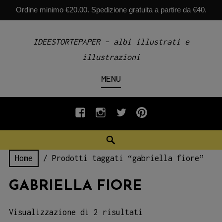
Ordine minimo €20.00. Spedizione gratuita a partire da €40.
Skip
IDEESTORTEPAPER – albi illustrati e
to
illustrazioni
content
MENU
fb
INSTAGRAM
twiter
pinterest
Search
Home
/ Prodotti taggati “gabriella fiore”
GABRIELLA FIORE
Visualizzazione di 2 risultati