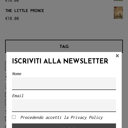
€
18.00
THE LITTLE PRINCE
€
18.00
TAG
×
ISCRIVITI ALLA NEWSLETTER
Angelo Bruno
animali
animali della
Nome
blu
foresta
animals
balene
challenges
chicca
CLASSICI DELLA LETTERATURA
cosentino
Circo
Eliana Messineo
ELEONORA NARDO
Email
courage
discovery
emotions
fables
Fiabe
fairy tales
fears
classiche
Fratelli Grimm
gabriella fiore
giocoleria
Procedendo accetti la Privacy Policy
il gallo
il gallo della foresta
Gloria Tundo
libro
Laura Lombardo