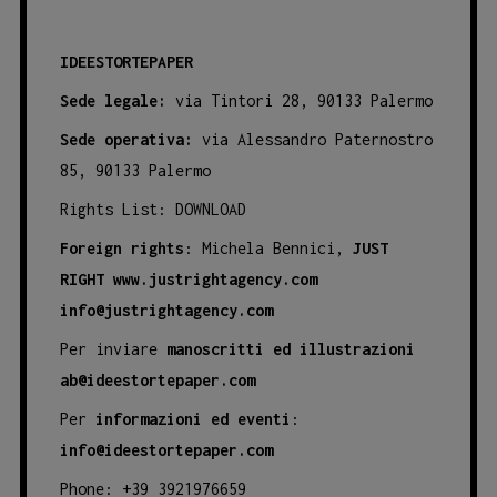
IDEESTORTEPAPER
Sede legale:
via Tintori 28, 90133 Palermo
Sede operativa:
via Alessandro Paternostro
85, 90133 Palermo
Rights List:
DOWNLOAD
Foreign rights
: Michela Bennici,
JUST
RIGHT
www.justrightagency.com
info@justrightagency.com
Per inviare
manoscritti ed illustrazioni
ab@ideestortepaper.com
Per
informazioni ed eventi
:
info@ideestortepaper.com
Phone: +39 3921976659