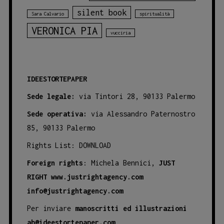
silent book
Sara Calvario
spiritualità
VERONICA PIA
vucciria
IDEESTORTEPAPER
Sede legale:
via Tintori 28, 90133 Palermo
Sede operativa:
via Alessandro Paternostro
85, 90133 Palermo
Rights List:
DOWNLOAD
Foreign rights
: Michela Bennici,
JUST
RIGHT
www.justrightagency.com
info@justrightagency.com
Per inviare
manoscritti ed illustrazioni
ab@ideestortepaper.com