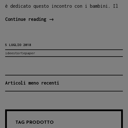
è dedicato questo incontro con i bambini. Il
Rosalia
Continue reading
→
Picciridda:
letture
5 LUGLIO 2018
e
ideestortepaper
laboratorio
per
bambini
da
NAVIGAZIONE
Articoli meno recenti
Dudi!
ARTICOLI
TAG PRODOTTO