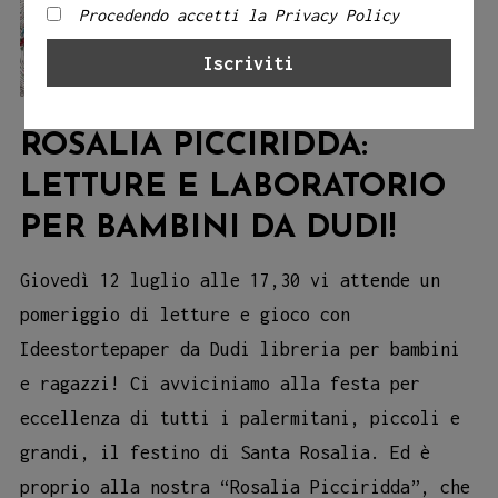
Procedendo accetti la Privacy Policy
ROSALIA PICCIRIDDA:
LETTURE E LABORATORIO
PER BAMBINI DA DUDI!
Giovedì 12 luglio alle 17,30 vi attende un
pomeriggio di letture e gioco con
Ideestortepaper da Dudi libreria per bambini
e ragazzi! Ci avviciniamo alla festa per
eccellenza di tutti i palermitani, piccoli e
grandi, il festino di Santa Rosalia. Ed è
proprio alla nostra “Rosalia Picciridda”, che