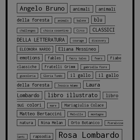
Angelo Bruno
animali
animali
blu
della foresta
animals
balene
CLASSICI
challenges
chicca cosentino
Circo
DELLA LETTERATURA
courage
discovery
Eliana Messineo
ELEONORA NARDO
emotions
fables
Fiabe
fairy tales
fears
classiche
Fratelli Grimm
gabriella fiore
il gallo
il gallo
giocoleria
Gloria Tundo
Laura
della foresta
Jessica Adamo
libro illustrato
Lombardo
libro
sui colori
Mariagiulia Colace
mare
Matteo Bertaccini
Melville
montagne
natura
Nina Melan
Orto Botanico
Pieralvise
Rosa Lombardo
rapsodia
Santi