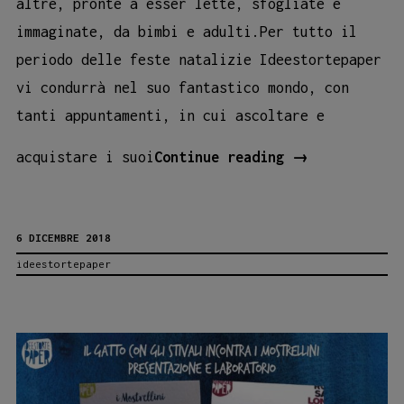
altre, pronte a esser lette, sfogliate e
immaginate, da bimbi e adulti.Per tutto il
periodo delle feste natalizie Ideestortepaper
vi condurrà nel suo fantastico mondo, con
tanti appuntamenti, in cui ascoltare e
Letture
acquistare i suoi
Continue reading
→
a
Quattro
6 DICEMBRE 2018
mani!
ideestortepaper
Lino
e
le
nuove
storie