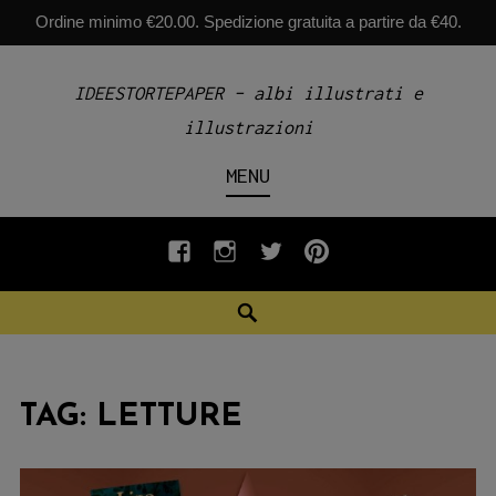
Ordine minimo €20.00. Spedizione gratuita a partire da €40.
Skip
IDEESTORTEPAPER – albi illustrati e
to
illustrazioni
content
MENU
fb
INSTAGRAM
twiter
pinterest
Search
TAG:
LETTURE