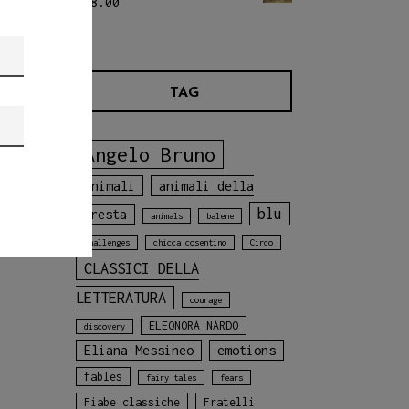
€
18.00
TAG
Angelo Bruno
animali
animali della
blu
foresta
animals
balene
challenges
chicca cosentino
Circo
CLASSICI DELLA
LETTERATURA
courage
ELEONORA NARDO
discovery
Eliana Messineo
emotions
fables
fairy tales
fears
Fiabe classiche
Fratelli