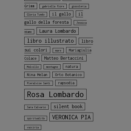
Grimm
gabriella fiore
giocoleria
il gallo
il
Gloria Tundo
gallo della foresta
Jessica
Laura Lombardo
Adamo
libro illustrato
libro
sui colori
Mariagiulia
mare
Matteo Bertaccini
Colace
natura
Melville
montagne
Nina Melan
Orto Botanico
rapsodia
Pieralvise Santi
Rosa Lombardo
silent book
Sara Calvario
VERONICA PIA
spiritualità
vucciria