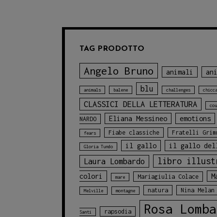
TAG PRODOTTO
Angelo Bruno
animali
an
blu
animals
balene
challenges
chicc
CLASSICI DELLA LETTERATURA
cou
Eliana Messineo
emotions
NARDO
Fiabe classiche
Fratelli Grim
fears
il gallo
il gallo del
Gloria Tundo
libro illust
Laura Lombardo
colori
M
Mariagiulia Colace
mare
natura
Nina Melan
Melville
montagne
Rosa Lomba
rapsodia
Santi