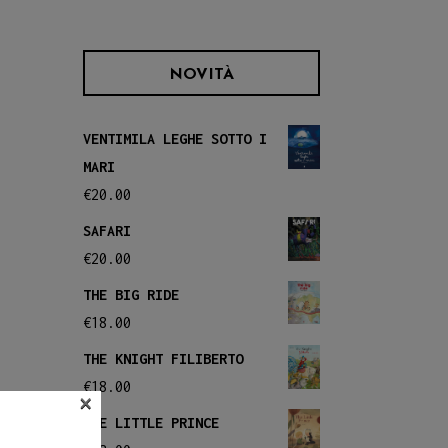
NOVITÀ
VENTIMILA LEGHE SOTTO I
MARI
€
20.00
SAFARI
€
20.00
THE BIG RIDE
€
18.00
THE KNIGHT FILIBERTO
€
18.00
×
THE LITTLE PRINCE