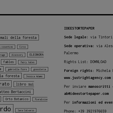
IDEESTORTEPAPER
Sede legale:
via Tintori
imali della foresta
Sede operativa:
via Ales
a cosentino
Circo
Palermo
ELEONORA
rage
discovery
Rights List:
DOWNLOAD
fables
fairy tales
m
gabriella fiore
giocoleria
Foreign rights
: Michela
la foresta
Jessica Adamo
www.justrightagency.com
rato
libro sui
Per inviare
manoscritti 
atteo Bertaccini
ab@ideestortepaper.com
Orto Botanico
Pieralvise
Per
informazioni ed even
rdo
Sara Calvario
Phone: +39 3921976659