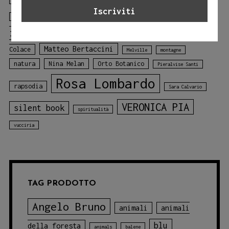
libro
Laura Lombardo
Jessica Adamo
illustrato
libro sui colori
Mariagiulia
mare
Matteo Bertaccini
Colace
Melville
montagne
natura
Nina Melan
Orto Botanico
Pieralvise Santi
Rosa Lombardo
rapsodia
Sara Calvario
VERONICA PIA
silent book
spiritualità
vucciria
TAG PRODOTTO
Angelo Bruno
animali
animali
blu
della foresta
animals
balene