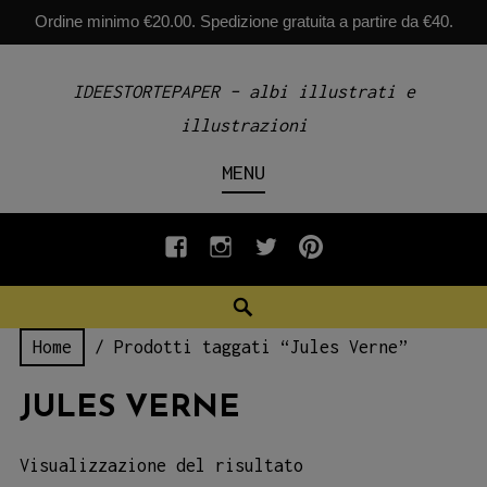
Ordine minimo €20.00. Spedizione gratuita a partire da €40.
Skip
IDEESTORTEPAPER – albi illustrati e
to
illustrazioni
content
MENU
fb
INSTAGRAM
twiter
pinterest
Search
Home
/ Prodotti taggati “Jules Verne”
JULES VERNE
Visualizzazione del risultato