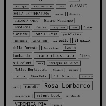
CLASSICI
challenges
chicca cosentino
Circo
DELLA LETTERATURA
courage
discovery
Eliana Messineo
ELEONORA NARDO
emotions
fables
Fiabe
fairy tales
fears
classiche
Fratelli Grimm
gabriella fiore
il gallo
il gallo
giocoleria
Gloria Tundo
Laura
della foresta
Jessica Adamo
libro illustrato
Lombardo
libro
sui colori
Mariagiulia Colace
mare
Matteo Bertaccini
Melville
montagne
natura
Nina Melan
Orto Botanico
Pieralvise
Rosa Lombardo
rapsodia
Santi
silent book
Sara Calvario
spiritualità
VERONICA PIA
vucciria