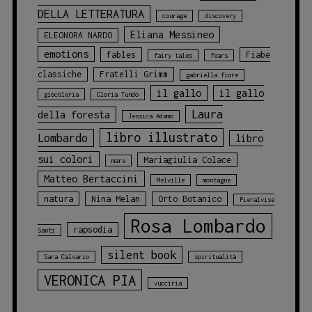
DELLA LETTERATURA
courage
discovery
Eliana Messineo
ELEONORA NARDO
emotions
fables
Fiabe
fairy tales
fears
classiche
Fratelli Grimm
gabriella fiore
il gallo
il gallo
giocoleria
Gloria Tundo
Laura
della foresta
Jessica Adamo
libro illustrato
Lombardo
libro
sui colori
Mariagiulia Colace
mare
Matteo Bertaccini
Melville
montagne
natura
Nina Melan
Orto Botanico
Pieralvise
Rosa Lombardo
rapsodia
Santi
silent book
Sara Calvario
spiritualità
VERONICA PIA
vucciria