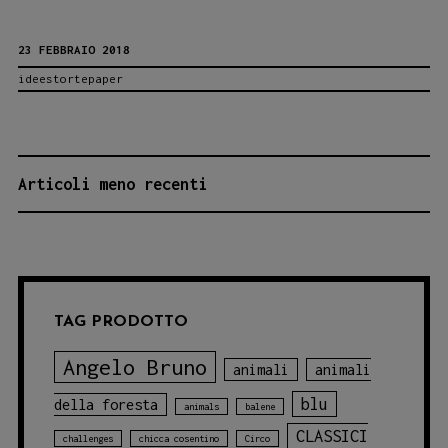
Freschette
23 FEBBRAIO 2018
letture
ideestortepaper
delle
nuove
storie
Ideestortepaper
NAVIGAZIONE
Articoli meno recenti
ARTICOLI
TAG PRODOTTO
Angelo Bruno
animali
animali
blu
della foresta
animals
balene
CLASSICI
challenges
chicca cosentino
Circo