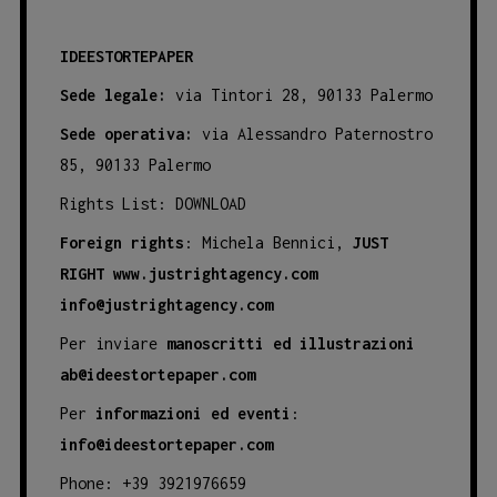
IDEESTORTEPAPER
Sede legale:
via Tintori 28, 90133 Palermo
Sede operativa:
via Alessandro Paternostro
85, 90133 Palermo
Rights List:
DOWNLOAD
Foreign rights
: Michela Bennici,
JUST
RIGHT
www.justrightagency.com
info@justrightagency.com
Per inviare
manoscritti ed illustrazioni
ab@ideestortepaper.com
Per
informazioni ed eventi
:
info@ideestortepaper.com
Phone: +39 3921976659