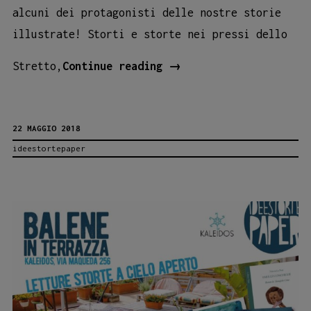
alcuni dei protagonisti delle nostre storie
illustrate! Storti e storte nei pressi dello
Ideestortepaper
Stretto,
Continue reading
→
alla
Feltrinelli
22 MAGGIO 2018
Point
ideestortepaper
di
Messina!