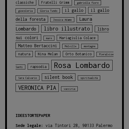
classiche
Fratelli Grimm
gabriella fiore
il gallo
il gallo
giocoleria
Gloria Tundo
Laura
della foresta
Jessica Adamo
libro illustrato
Lombardo
libro
sui colori
Mariagiulia Colace
mare
Matteo Bertaccini
Melville
montagne
natura
Nina Melan
Orto Botanico
Pieralvise
Rosa Lombardo
rapsodia
Santi
silent book
Sara Calvario
spiritualità
VERONICA PIA
vucciria
IDEESTORTEPAPER
Sede legale:
via Tintori 28, 90133 Palermo