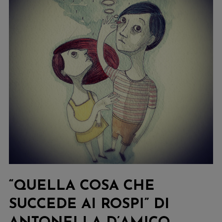
da
Kaleidos!
“QUELLA COSA CHE
SUCCEDE AI ROSPI” DI