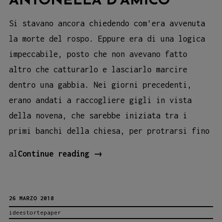
ANTONELLA D’AMICO
Si stavano ancora chiedendo com’era avvenuta
la morte del rospo. Eppure era di una logica
impeccabile, posto che non avevano fatto
altro che catturarlo e lasciarlo marcire
dentro una gabbia. Nei giorni precedenti,
erano andati a raccogliere gigli in vista
della novena, che sarebbe iniziata tra i
primi banchi della chiesa, per protrarsi fino
“Quella
al
Continue reading
→
cosa
che
26 MARZO 2018
succede
ideestortepaper
ai