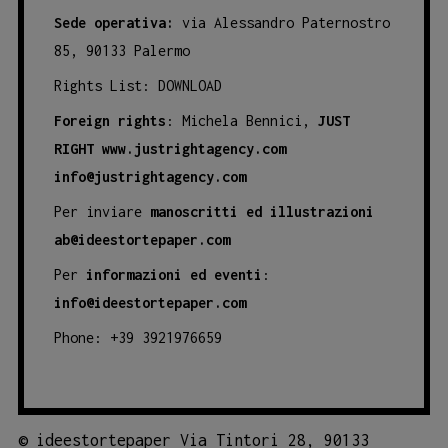
Sede operativa:
via Alessandro Paternostro
85, 90133 Palermo
Rights List:
DOWNLOAD
Foreign rights
: Michela Bennici,
JUST
RIGHT
www.justrightagency.com
info@justrightagency.com
Per inviare
manoscritti ed illustrazioni
ab@ideestortepaper.com
Per
informazioni ed eventi
:
info@ideestortepaper.com
Phone: +39 3921976659
©
ideestortepaper Via Tintori 28, 90133