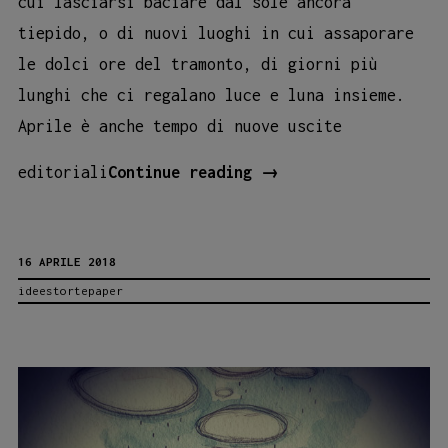
cui lasciarsi baciare dal sole ancora
tiepido, o di nuovi luoghi in cui assaporare
le dolci ore del tramonto, di giorni più
lunghi che ci regalano luce e luna insieme.
Aprile è anche tempo di nuove uscite
I
editoriali
Continue reading
→
racconti
del
16 APRILE 2018
mare
ideestortepaper
in
terrazza:
il
20
aprile