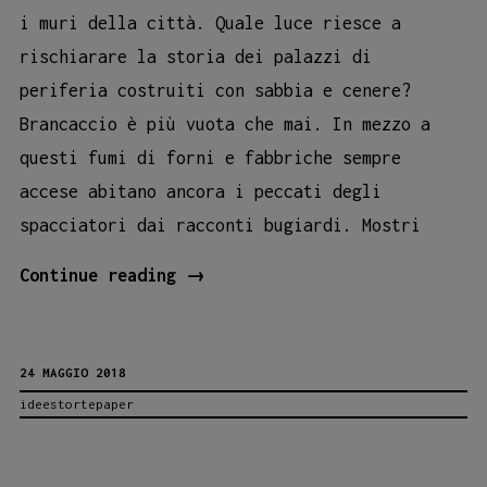
i muri della città. Quale luce riesce a
rischiarare la storia dei palazzi di
periferia costruiti con sabbia e cenere?
Brancaccio è più vuota che mai. In mezzo a
questi fumi di forni e fabbriche sempre
accese abitano ancora i peccati degli
spacciatori dai racconti bugiardi. Mostri
“Molly
Continue reading
→
e
le
24 MAGGIO 2018
campane
ideestortepaper
di
San
Nicolò”