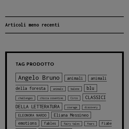
rospi”
di
Antonella
NAVIGAZIONE
Articoli meno recenti
D’Amico
ARTICOLI
TAG PRODOTTO
Angelo Bruno
animali
animali
blu
della foresta
animals
balene
CLASSICI
challenges
chicca cosentino
Circo
DELLA LETTERATURA
courage
discovery
Eliana Messineo
ELEONORA NARDO
emotions
fables
Fiabe
fairy tales
fears