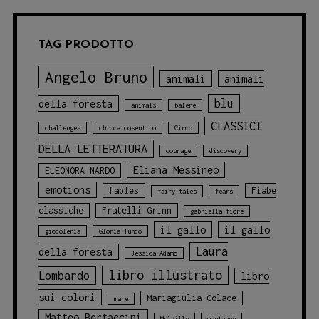
TAG PRODOTTO
Angelo Bruno
animali
animali
blu
della foresta
animals
balene
CLASSICI
challenges
chicca cosentino
Circo
DELLA LETTERATURA
courage
discovery
Eliana Messineo
ELEONORA NARDO
emotions
fables
Fiabe
fairy tales
fears
classiche
Fratelli Grimm
gabriella fiore
il gallo
il gallo
giocoleria
Gloria Tundo
Laura
della foresta
Jessica Adamo
libro illustrato
Lombardo
libro
sui colori
Mariagiulia Colace
mare
Matteo Bertaccini
Melville
montagne