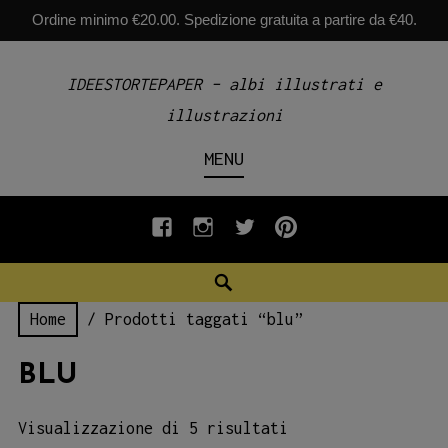
Ordine minimo €20.00. Spedizione gratuita a partire da €40.
Skip
IDEESTORTEPAPER – albi illustrati e
to
illustrazioni
content
MENU
fb
INSTAGRAM
twiter
pinterest
Search
Home
/ Prodotti taggati “blu”
BLU
Visualizzazione di 5 risultati