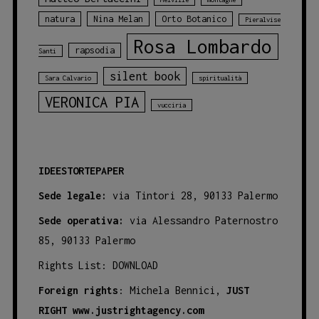
natura
Nina Melan
Orto Botanico
Pieralvise
Rosa Lombardo
rapsodia
Santi
silent book
Sara Calvario
spiritualità
VERONICA PIA
vucciria
IDEESTORTEPAPER
Sede legale:
via Tintori 28, 90133 Palermo
Sede operativa:
via Alessandro Paternostro
85, 90133 Palermo
Rights List:
DOWNLOAD
Foreign rights
: Michela Bennici,
JUST
RIGHT
www.justrightagency.com