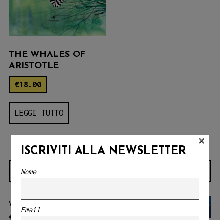
THE WHALES OF
ARISTOTLE
€
18.00
LEGGI TUTTO
×
ISCRIVITI ALLA NEWSLETTER
Nome
NOVITÀ
VENTIMILA LEGHE SOTTO I MARI
Email
€
20.00