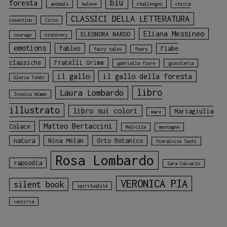
blu
foresta
animals
balene
challenges
chicca
CLASSICI DELLA LETTERATURA
cosentino
Circo
Eliana Messineo
ELEONORA NARDO
courage
discovery
emotions
fables
Fiabe
fairy tales
fears
classiche
Fratelli Grimm
gabriella fiore
giocoleria
il gallo
il gallo della foresta
Gloria Tundo
libro
Laura Lombardo
Jessica Adamo
illustrato
libro sui colori
Mariagiulia
mare
Matteo Bertaccini
Colace
Melville
montagne
natura
Nina Melan
Orto Botanico
Pieralvise Santi
Rosa Lombardo
rapsodia
Sara Calvario
VERONICA PIA
silent book
spiritualità
vucciria