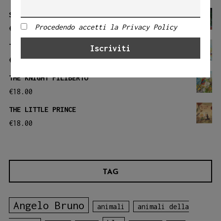
SAFARI
Procedendo accetti la Privacy Policy
€
20.00
THE BIG RIDE
€
18.00
THE KNIGHT FILIBERTO
€
18.00
THE LITTLE PRINCE
€
18.00
TAG
Angelo Bruno
animali
animali della