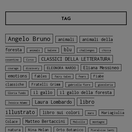
TAG
Angelo Bruno
animali
animali della
blu
foresta
animals
balene
challenges
chicca
CLASSICI DELLA LETTERATURA
cosentino
Circo
Eliana Messineo
ELEONORA NARDO
courage
discovery
emotions
fables
Fiabe
fairy tales
fears
classiche
Fratelli Grimm
gabriella fiore
giocoleria
il gallo
il gallo della foresta
Gloria Tundo
libro
Laura Lombardo
Jessica Adamo
illustrato
libro sui colori
Mariagiulia
mare
Matteo Bertaccini
Colace
Melville
montagne
natura
Nina Melan
Orto Botanico
Pieralvise Santi