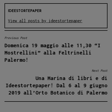
IDEESTORTEPAPER
View all posts by ideestortepaper
Previous Post
NAVIGAZIONE
Domenica 19 maggio alle 11,30 “I
ARTICOLI
Mostrellini” alla Feltrinelli
Palermo!
Next Post
Una Marina di libri e di
Ideestortepaper! Dal 6 al 9 giugno
2019 all’Orto Botanico di Palermo