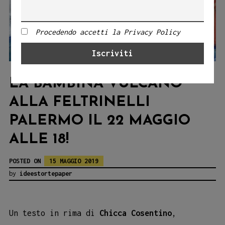
Procedendo accetti la Privacy Policy
LA BAMBINA VULCANO
ALLA FELTRINELLI
PALERMO IL 22 MAGGIO
ALLE 18!
POSTED ON
15 MAGGIO 2019
by
ideestortepaper
Un testo in rima di
Chicca Cosentino
,