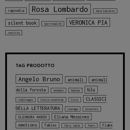
Rosa Lombardo
rapsodia
Sara Calvario
VERONICA PIA
silent book
spiritualità
vucciria
TAG PRODOTTO
Angelo Bruno
animali
animali
blu
della foresta
animals
balene
CLASSICI
challenges
chicca cosentino
Circo
DELLA LETTERATURA
courage
discovery
Eliana Messineo
ELEONORA NARDO
emotions
fables
Fiabe
fairy tales
fears