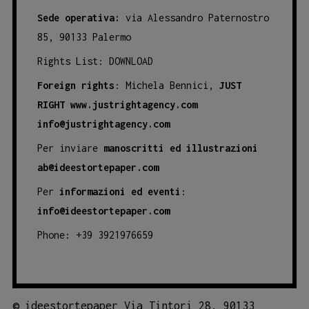
Sede operativa:
via Alessandro Paternostro
85, 90133 Palermo
Rights List:
DOWNLOAD
Foreign rights
: Michela Bennici,
JUST
RIGHT
www.justrightagency.com
info@justrightagency.com
Per inviare
manoscritti ed illustrazioni
ab@ideestortepaper.com
Per
informazioni ed eventi
:
info@ideestortepaper.com
Phone: +39 3921976659
©
ideestortepaper Via Tintori 28, 90133