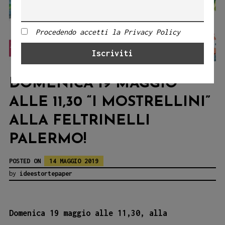
Procedendo accetti la Privacy Policy
DOMENICA 19 MAGGIO
ALLE 11,30 “I MOSTRELLINI”
ALLA FELTRINELLI
PALERMO!
POSTED ON
14 MAGGIO 2019
by
ideestortepaper
Domenica 19 maggio alle 11,30, alla