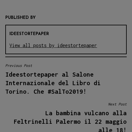
PUBLISHED BY
IDEESTORTEPAPER
View all posts by ideestortepaper
Previous Post
NAVIGAZIONE
Ideestortepaper al Salone
ARTICOLI
Internazionale del Libro di
Torino. Che #SalTo2019!
Next Post
La bambina vulcano alla
Feltrinelli Palermo il 22 maggio
alle 18!