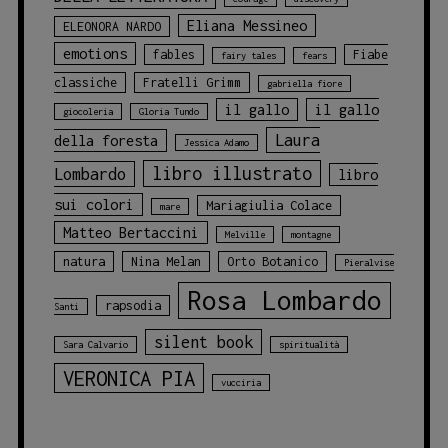
Eliana Messineo
ELEONORA NARDO
emotions
fables
Fiabe
fairy tales
fears
classiche
Fratelli Grimm
gabriella fiore
il gallo
il gallo
giocoleria
Gloria Tundo
Laura
della foresta
Jessica Adamo
libro illustrato
Lombardo
libro
sui colori
Mariagiulia Colace
mare
Matteo Bertaccini
Melville
montagne
natura
Nina Melan
Orto Botanico
Pieralvise
Rosa Lombardo
rapsodia
Santi
silent book
Sara Calvario
spiritualità
VERONICA PIA
vucciria