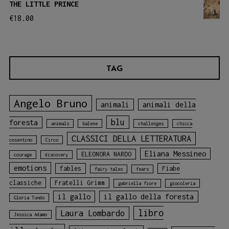
THE LITTLE PRINCE
€
18.00
TAG
Angelo Bruno
animali
animali della
blu
foresta
animals
balene
challenges
chicca
CLASSICI DELLA LETTERATURA
cosentino
Circo
Eliana Messineo
ELEONORA NARDO
courage
discovery
emotions
fables
Fiabe
fairy tales
fears
classiche
Fratelli Grimm
gabriella fiore
giocoleria
il gallo
il gallo della foresta
Gloria Tundo
libro
Laura Lombardo
Jessica Adamo