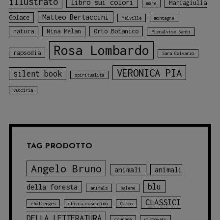
illustrato
libro sui colori
Mariagiulia
mare
Matteo Bertaccini
Colace
Melville
montagne
natura
Nina Melan
Orto Botanico
Pieralvise Santi
Rosa Lombardo
rapsodia
Sara Calvario
VERONICA PIA
silent book
spiritualità
vucciria
TAG PRODOTTO
Angelo Bruno
animali
animali
blu
della foresta
animals
balene
CLASSICI
challenges
chicca cosentino
Circo
DELLA LETTERATURA
courage
discovery