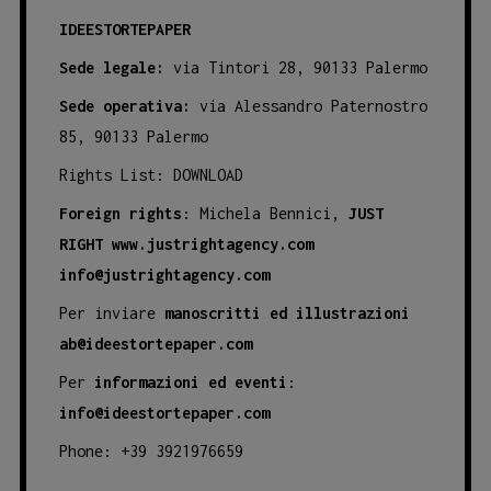
IDEESTORTEPAPER
Sede legale:
via Tintori 28, 90133 Palermo
Sede operativa:
via Alessandro Paternostro
85, 90133 Palermo
Rights List:
DOWNLOAD
Foreign rights
: Michela Bennici,
JUST
RIGHT
www.justrightagency.com
info@justrightagency.com
Per inviare
manoscritti ed illustrazioni
ab@ideestortepaper.com
Per
informazioni ed eventi
:
info@ideestortepaper.com
Phone: +39 3921976659