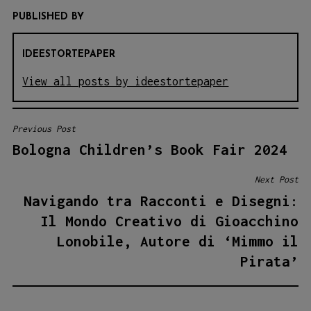
PUBLISHED BY
IDEESTORTEPAPER
View all posts by ideestortepaper
Previous Post
NAVIGAZIONE
Bologna Children’s Book Fair 2024
ARTICOLI
Next Post
Navigando tra Racconti e Disegni:
Il Mondo Creativo di Gioacchino
Lonobile, Autore di ‘Mimmo il
Pirata’