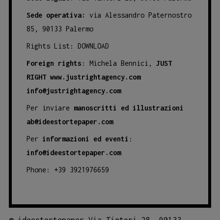
Sede operativa:
via Alessandro Paternostro
85, 90133 Palermo
Rights List:
DOWNLOAD
Foreign rights
: Michela Bennici,
JUST
RIGHT
www.justrightagency.com
info@justrightagency.com
Per inviare
manoscritti ed illustrazioni
ab@ideestortepaper.com
Per
informazioni ed eventi
:
info@ideestortepaper.com
Phone: +39 3921976659
©
ideestortepaper Via Tintori 28, 90133