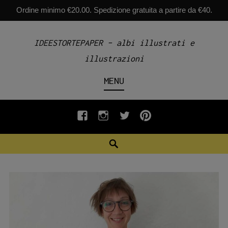
Ordine minimo €20.00. Spedizione gratuita a partire da €40.
Skip
IDEESTORTEPAPER – albi illustrati e
to
illustrazioni
content
MENU
fb
INSTAGRAM
twiter
pinterest
Search