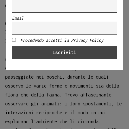
una ricca fonte di ispirazione, creando
immagini vivide nella mente e lasciando
Email
un’impronta significativa. Inoltre,
l’ambiente che mi circonda, e in particolare
Procedendo accetti la Privacy Policy
la natura, gioca un ruolo essenziale. Vivendo
in un bosco, sono costantemente immersa tra
alberi e prati, e circondata da animali, sia
domestici che selvatici. Apprezzo le
passeggiate nei boschi, durante le quali
osservo le varie forme e movimenti sia della
flora che della fauna. Trovo affascinante
osservare gli animali: i loro spostamenti, le
interazioni reciproche e il modo in cui
esplorano l’ambiente che li circonda.