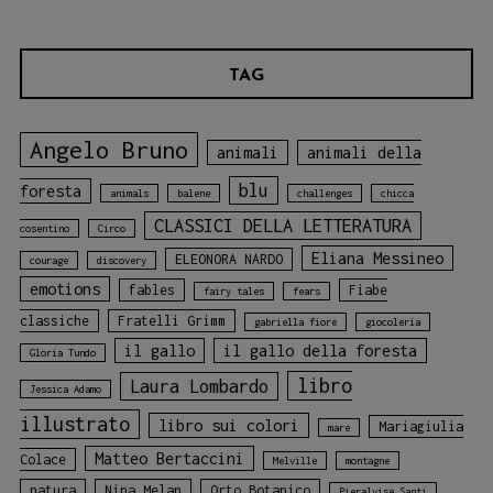
TAG
Angelo Bruno
animali
animali della
blu
foresta
animals
balene
challenges
chicca
CLASSICI DELLA LETTERATURA
cosentino
Circo
Eliana Messineo
ELEONORA NARDO
courage
discovery
emotions
fables
Fiabe
fairy tales
fears
classiche
Fratelli Grimm
gabriella fiore
giocoleria
il gallo
il gallo della foresta
Gloria Tundo
libro
Laura Lombardo
Jessica Adamo
illustrato
libro sui colori
Mariagiulia
mare
Matteo Bertaccini
Colace
Melville
montagne
natura
Nina Melan
Orto Botanico
Pieralvise Santi