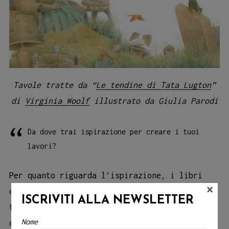
Tavole tratte da “
Le tendine di Tata Lugton
”
di
Virginia Woolf
illustrato da Giulia Parodi
Da dove trai ispirazione per creare i tuoi
lavori?
Per quanto riguarda l’ispirazione, i libri
×
che leggo rivestono sicuramente un ruolo
ISCRIVITI ALLA NEWSLETTER
fondamentale. Amo immergermi nei romanzi di
Nome
ogni genere; credo che la lettura fornisca