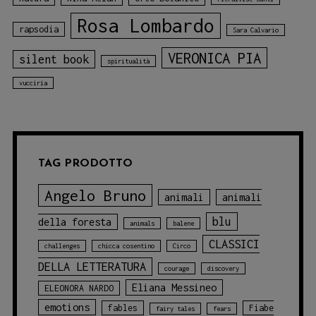
Rosa Lombardo
rapsodia
Sara Calvario
VERONICA PIA
silent book
spiritualità
vucciria
TAG PRODOTTO
Angelo Bruno
animali
animali
blu
della foresta
animals
balene
CLASSICI
challenges
chicca cosentino
Circo
DELLA LETTERATURA
courage
discovery
Eliana Messineo
ELEONORA NARDO
emotions
fables
Fiabe
fairy tales
fears