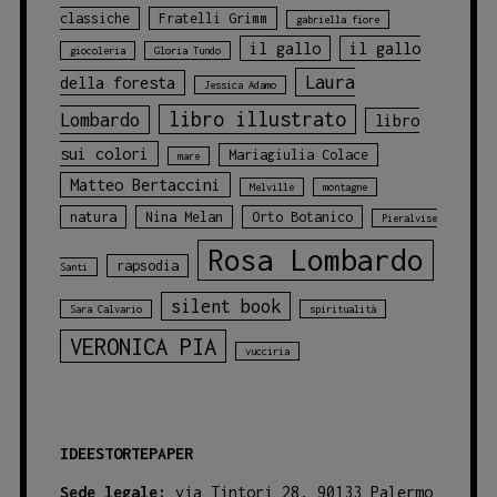
classiche
Fratelli Grimm
gabriella fiore
il gallo
il gallo
giocoleria
Gloria Tundo
Laura
della foresta
Jessica Adamo
libro illustrato
Lombardo
libro
sui colori
Mariagiulia Colace
mare
Matteo Bertaccini
Melville
montagne
natura
Nina Melan
Orto Botanico
Pieralvise
Rosa Lombardo
rapsodia
Santi
silent book
Sara Calvario
spiritualità
VERONICA PIA
vucciria
IDEESTORTEPAPER
Sede legale:
via Tintori 28, 90133 Palermo