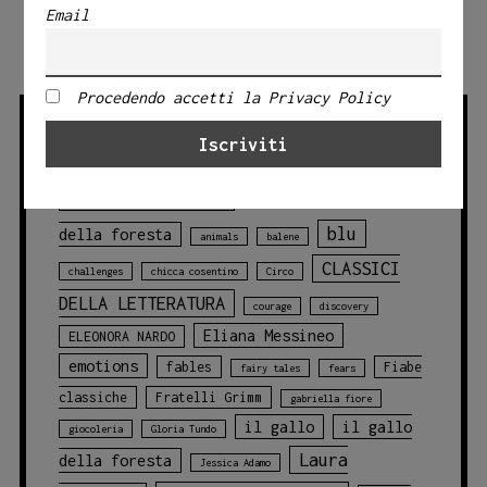
NATURA
Email
E
NARRAZIONE
Procedendo accetti la Privacy Policy
TAG PRODOTTO
Angelo Bruno
animali
animali
blu
della foresta
animals
balene
CLASSICI
challenges
chicca cosentino
Circo
DELLA LETTERATURA
courage
discovery
Eliana Messineo
ELEONORA NARDO
emotions
fables
Fiabe
fairy tales
fears
classiche
Fratelli Grimm
gabriella fiore
il gallo
il gallo
giocoleria
Gloria Tundo
Laura
della foresta
Jessica Adamo