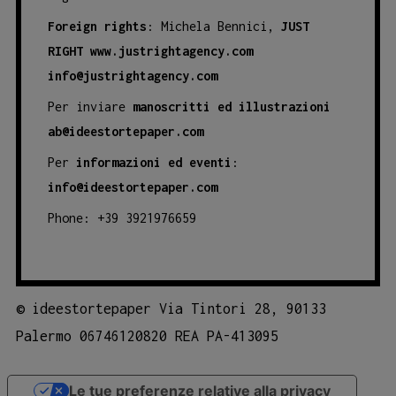
Foreign rights
: Michela Bennici,
JUST
RIGHT
www.justrightagency.com
info@justrightagency.com
Per inviare
manoscritti ed illustrazioni
ab@ideestortepaper.com
Per
informazioni ed eventi
:
info@ideestortepaper.com
Phone: +39 3921976659
©
ideestortepaper Via Tintori 28, 90133
Palermo 06746120820 REA PA-413095
Le tue preferenze relative alla privacy