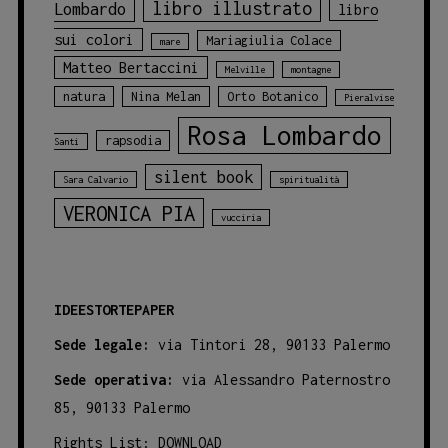
libro illustrato
Lombardo
libro
sui colori
Mariagiulia Colace
mare
Matteo Bertaccini
Melville
montagne
natura
Nina Melan
Orto Botanico
Pieralvise
Rosa Lombardo
rapsodia
Santi
silent book
Sara Calvario
spiritualità
VERONICA PIA
vucciria
IDEESTORTEPAPER
Sede legale:
via Tintori 28, 90133 Palermo
Sede operativa:
via Alessandro Paternostro
85, 90133 Palermo
Rights List:
DOWNLOAD