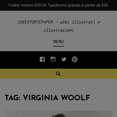
Ordine minimo €20.00. Spedizione gratuita a partire da €40.
Skip
IDEESTORTEPAPER – albi illustrati e
to
illustrazioni
content
MENU
fb
INSTAGRAM
twiter
pinterest
Search
TAG:
VIRGINIA WOOLF