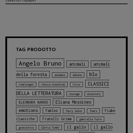
ideestortepaper
TRADUTTORI
NEGLI
ALBI
ILLUSTRATI
TAG PRODOTTO
Angelo Bruno
animali
animali
blu
della foresta
animals
balene
CLASSICI
challenges
chicca cosentino
Circo
DELLA LETTERATURA
courage
discovery
Eliana Messineo
ELEONORA NARDO
emotions
fables
Fiabe
fairy tales
fears
classiche
Fratelli Grimm
gabriella fiore
il gallo
il gallo
giocoleria
Gloria Tundo