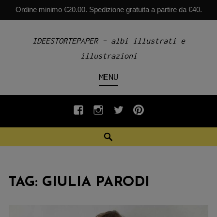
Ordine minimo €20.00. Spedizione gratuita a partire da €40.
Skip
IDEESTORTEPAPER – albi illustrati e
to
illustrazioni
content
MENU
fb
INSTAGRAM
twiter
pinterest
Search
TAG:
GIULIA PARODI