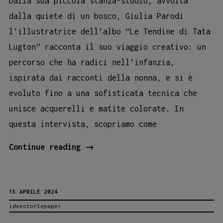
Dalla sua piccola stanza-studio, avvolta
dalla quiete di un bosco, Giulia Parodi
l’illustratrice dell’albo “Le Tendine di Tata
Lugton” racconta il suo viaggio creativo: un
percorso che ha radici nell’infanzia,
ispirata dai racconti della nonna, e si è
evoluto fino a una sofisticata tecnica che
unisce acquerelli e matite colorate. In
questa intervista, scopriamo come
GIULIA
Continue reading
→
PARODI:
L’ARTE
15 APRILE 2024
DI
ideestortepaper
UNIRE