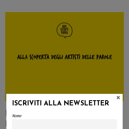
NATURA
E
NARRAZIONE
×
ISCRIVITI ALLA NEWSLETTER
IL RUOLO INESTIMABILE
Nome
DEI TRADUTTORI NEGLI