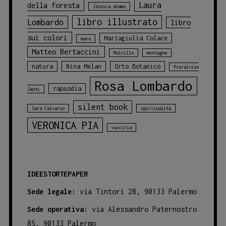
Laura
della foresta
Jessica Adamo
libro illustrato
Lombardo
libro
sui colori
Mariagiulia Colace
mare
Matteo Bertaccini
Melville
montagne
natura
Nina Melan
Orto Botanico
Pieralvise
Rosa Lombardo
rapsodia
Santi
silent book
Sara Calvario
spiritualità
VERONICA PIA
vucciria
IDEESTORTEPAPER
Sede legale:
via Tintori 28, 90133 Palermo
Sede operativa:
via Alessandro Paternostro
85, 90133 Palermo