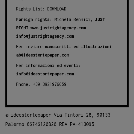
Rights List:
DOWNLOAD
Foreign rights
: Michela Bennici,
JUST
RIGHT
www.justrightagency.com
info@justrightagency.com
Per inviare
manoscritti ed illustrazioni
ab@ideestortepaper.com
Per
informazioni ed eventi
:
info@ideestortepaper.com
Phone: +39 3921976659
©
ideestortepaper Via Tintori 28, 90133
Palermo 06746120820 REA PA-413095