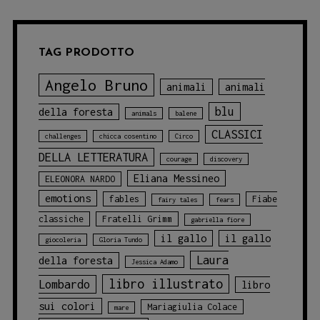
TAG PRODOTTO
Angelo Bruno
animali
animali
blu
della foresta
animals
balene
CLASSICI
challenges
chicca cosentino
Circo
DELLA LETTERATURA
courage
discovery
Eliana Messineo
ELEONORA NARDO
emotions
fables
Fiabe
fairy tales
fears
classiche
Fratelli Grimm
gabriella fiore
il gallo
il gallo
giocoleria
Gloria Tundo
Laura
della foresta
Jessica Adamo
libro illustrato
Lombardo
libro
sui colori
Mariagiulia Colace
mare