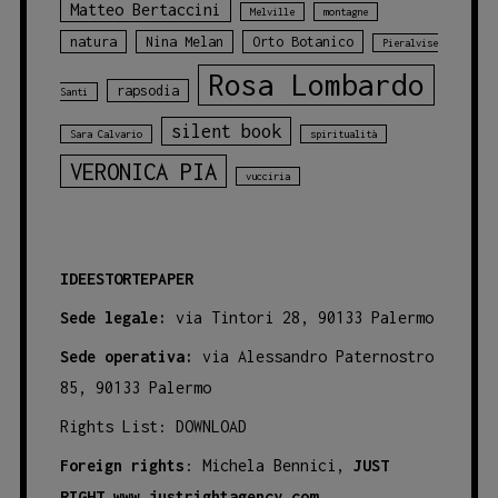
Matteo Bertaccini
Melville
montagne
natura
Nina Melan
Orto Botanico
Pieralvise
Rosa Lombardo
rapsodia
Santi
silent book
Sara Calvario
spiritualità
VERONICA PIA
vucciria
IDEESTORTEPAPER
Sede legale:
via Tintori 28, 90133 Palermo
Sede operativa:
via Alessandro Paternostro
85, 90133 Palermo
Rights List:
DOWNLOAD
Foreign rights
: Michela Bennici,
JUST
RIGHT
www.justrightagency.com