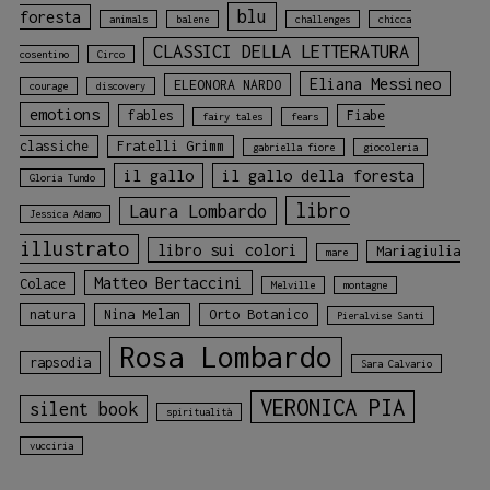
blu
foresta
animals
balene
challenges
chicca
CLASSICI DELLA LETTERATURA
cosentino
Circo
Eliana Messineo
ELEONORA NARDO
courage
discovery
emotions
fables
Fiabe
fairy tales
fears
classiche
Fratelli Grimm
gabriella fiore
giocoleria
il gallo
il gallo della foresta
Gloria Tundo
libro
Laura Lombardo
Jessica Adamo
illustrato
libro sui colori
Mariagiulia
mare
Matteo Bertaccini
Colace
Melville
montagne
natura
Nina Melan
Orto Botanico
Pieralvise Santi
Rosa Lombardo
rapsodia
Sara Calvario
VERONICA PIA
silent book
spiritualità
vucciria