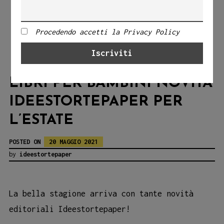
Procedendo accetti la Privacy Policy
LIBRI PER BAMBINI NOVITÀ
IDEESTORTEPAPER PER
L’ESTATE
POSTED ON
20 MAGGIO 2021
by
ideestortepaper
La bella stagione arriva con tante novità
editoriali Ideestortepaper!