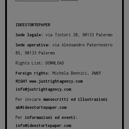
IDEESTORTEPAPER
Sede legale:
via Tintori 28, 90133 Palermo
Sede operativa:
via Alessandro Paternostro
85, 90133 Palermo
Rights List:
DOWNLOAD
Foreign rights
: Michela Bennici,
JUST
RIGHT
www.justrightagency.com
info@justrightagency.com
Per inviare
manoscritti ed illustrazioni
ab@ideestortepaper.com
Per
informazioni ed eventi
:
info@ideestortepaper.com