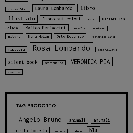
libro
Laura Lombardo
Jessica Adamo
illustrato
libro sui colori
Mariagiulia
mare
Matteo Bertaccini
Colace
Melville
montagne
natura
Nina Melan
Orto Botanico
Pieralvise Santi
Rosa Lombardo
rapsodia
Sara Calvario
VERONICA PIA
silent book
spiritualità
vucciria
TAG PRODOTTO
Angelo Bruno
animali
animali
blu
della foresta
animals
balene