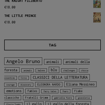
THE KNIGHT FILIBERTO
€
18.00
THE LITTLE PRINCE
€
18.00
TAG
Angelo Bruno
animali
animali della
blu
foresta
animals
balene
challenges
chicca
CLASSICI DELLA LETTERATURA
cosentino
Circo
Eliana Messineo
ELEONORA NARDO
courage
discovery
emotions
fables
Fiabe
fairy tales
fears
classiche
Fratelli Grimm
gabriella fiore
giocoleria
il gallo
il gallo della foresta
Gloria Tundo