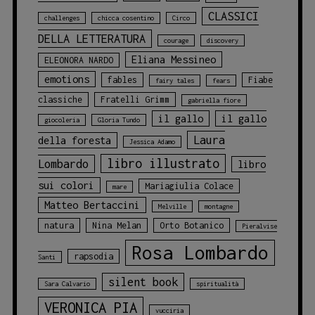
CLASSICI
challenges
chicca cosentino
Circo
DELLA LETTERATURA
courage
discovery
Eliana Messineo
ELEONORA NARDO
emotions
fables
Fiabe
fairy tales
fears
classiche
Fratelli Grimm
gabriella fiore
il gallo
il gallo
giocoleria
Gloria Tundo
Laura
della foresta
Jessica Adamo
libro illustrato
Lombardo
libro
sui colori
Mariagiulia Colace
mare
Matteo Bertaccini
Melville
montagne
natura
Nina Melan
Orto Botanico
Pieralvise
Rosa Lombardo
rapsodia
Santi
silent book
Sara Calvario
spiritualità
VERONICA PIA
vucciria