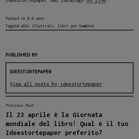
Ideestortepaper dal catalogo
on line
.
Posted in
0-6 anni
Tagged
albi illustrati
,
libri per bambini
PUBLISHED BY
IDEESTORTEPAPER
View all posts by ideestortepaper
Previous Post
NAVIGAZIONE
Il 23 aprile è la Giornata
ARTICOLI
mondiale del libro! Qual è il tuo
Ideestortepaper preferito?