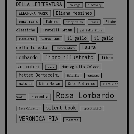
DELLA LETTERATURA
courage
discovery
Eliana Messineo
ELEONORA NARDO
emotions
fables
Fiabe
fairy tales
fears
classiche
Fratelli Grimm
gabriella fiore
il gallo
il gallo
giocoleria
Gloria Tundo
Laura
della foresta
Jessica Adamo
libro illustrato
Lombardo
libro
sui colori
Mariagiulia Colace
mare
Matteo Bertaccini
Melville
montagne
natura
Nina Melan
Orto Botanico
Pieralvise
Rosa Lombardo
rapsodia
Santi
silent book
Sara Calvario
spiritualità
VERONICA PIA
vucciria