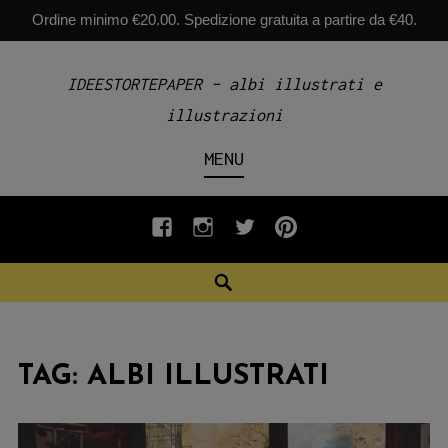
Ordine minimo €20.00. Spedizione gratuita a partire da €40.
Skip
IDEESTORTEPAPER – albi illustrati e
to
illustrazioni
content
MENU
fb
INSTAGRAM
twiter
pinterest
Search
TAG:
ALBI ILLUSTRATI