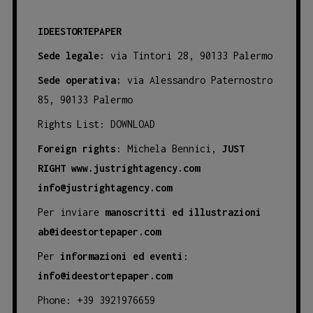
IDEESTORTEPAPER
Sede legale:
via Tintori 28, 90133 Palermo
Sede operativa:
via Alessandro Paternostro
85, 90133 Palermo
Rights List:
DOWNLOAD
Foreign rights
: Michela Bennici,
JUST
RIGHT
www.justrightagency.com
info@justrightagency.com
Per inviare
manoscritti ed illustrazioni
ab@ideestortepaper.com
Per
informazioni ed eventi
:
info@ideestortepaper.com
Phone: +39 3921976659