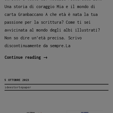
Una storia di coraggio Mia e il mondo di
carta Granbaccano A che età è nata la tua
passione per la scrittura? Come ti sei
avvicinata al mondo degli albi illustrati?
Non so dire un’età precisa. Scrivo
discontinuamente da sempre.La
DI
Continue reading
→
LAURA
LOMBARDO
5 OTTOBRE 2023
E
ideestortepaper
ALTRI
RACCONTI
(I
SUOI)