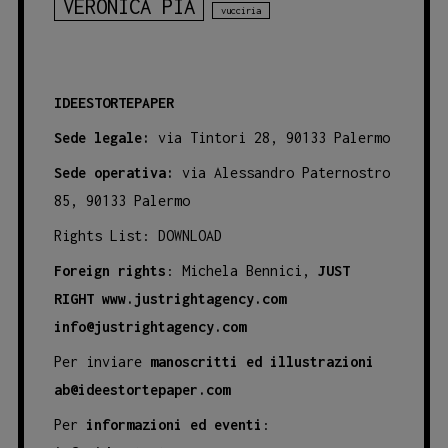
VERONICA PIA
vucciria
IDEESTORTEPAPER
Sede legale:
via Tintori 28, 90133 Palermo
Sede operativa:
via Alessandro Paternostro
85, 90133 Palermo
Rights List:
DOWNLOAD
Foreign rights
: Michela Bennici,
JUST
RIGHT
www.justrightagency.com
info@justrightagency.com
Per inviare
manoscritti ed illustrazioni
ab@ideestortepaper.com
Per
informazioni ed eventi
: