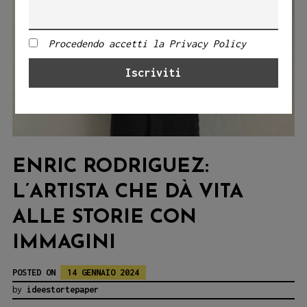
Procedendo accetti la Privacy Policy
ENRIC RODRIGUEZ:
L’ARTISTA CHE DÀ VITA
ALLE STORIE CON
IMMAGINI
POSTED ON
14 GENNAIO 2024
by
ideestortepaper