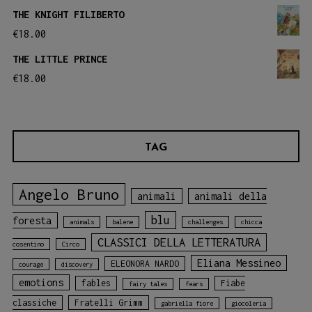
THE KNIGHT FILIBERTO
€
18.00
THE LITTLE PRINCE
€
18.00
TAG
Angelo Bruno
animali
animali della
blu
foresta
animals
balene
challenges
chicca
CLASSICI DELLA LETTERATURA
cosentino
Circo
Eliana Messineo
ELEONORA NARDO
courage
discovery
emotions
fables
Fiabe
fairy tales
fears
classiche
Fratelli Grimm
gabriella fiore
giocoleria