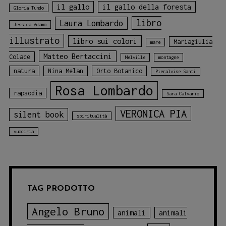
il gallo
il gallo della foresta
Gloria Tundo
libro
Laura Lombardo
Jessica Adamo
illustrato
libro sui colori
Mariagiulia
mare
Matteo Bertaccini
Colace
Melville
montagne
natura
Nina Melan
Orto Botanico
Pieralvise Santi
Rosa Lombardo
rapsodia
Sara Calvario
VERONICA PIA
silent book
spiritualità
vucciria
TAG PRODOTTO
Angelo Bruno
animali
animali