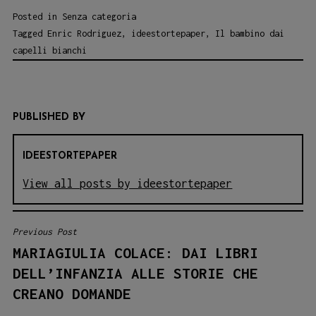
Posted in
Senza categoria
Tagged
Enric Rodriguez
,
ideestortepaper
,
Il bambino dai
capelli bianchi
PUBLISHED BY
IDEESTORTEPAPER
View all posts by ideestortepaper
Previous Post
NAVIGAZIONE
MARIAGIULIA COLACE: DAI LIBRI
ARTICOLI
DELL’INFANZIA ALLE STORIE CHE
CREANO DOMANDE