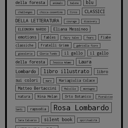
blu
della foresta
animals
balene
CLASSICI
challenges
chicca cosentino
Circo
DELLA LETTERATURA
courage
discovery
Eliana Messineo
ELEONORA NARDO
emotions
fables
Fiabe
fairy tales
fears
classiche
Fratelli Grimm
gabriella fiore
il gallo
il gallo
giocoleria
Gloria Tundo
Laura
della foresta
Jessica Adamo
libro illustrato
Lombardo
libro
sui colori
Mariagiulia Colace
mare
Matteo Bertaccini
Melville
montagne
natura
Nina Melan
Orto Botanico
Pieralvise
Rosa Lombardo
rapsodia
Santi
silent book
Sara Calvario
spiritualità