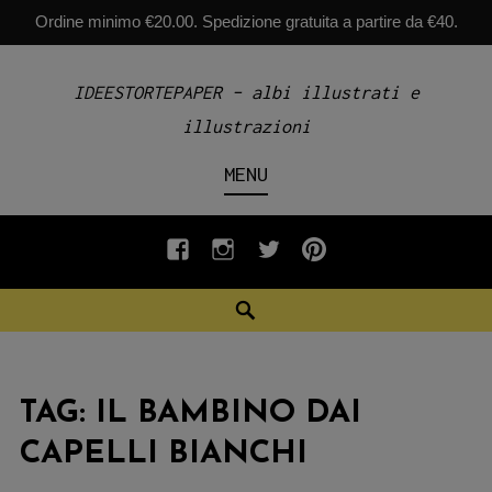
Ordine minimo €20.00. Spedizione gratuita a partire da €40.
Skip
IDEESTORTEPAPER – albi illustrati e
to
illustrazioni
content
MENU
fb
INSTAGRAM
twiter
pinterest
Search
TAG:
IL BAMBINO DAI
CAPELLI BIANCHI