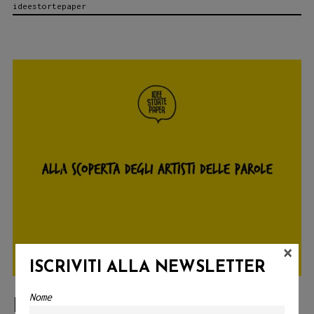
ideestortepaper
DÀ
VITA
ALLE
STORIE
CON
IMMAGINI
×
ISCRIVITI ALLA NEWSLETTER
Nome
IL RUOLO INESTIMABILE