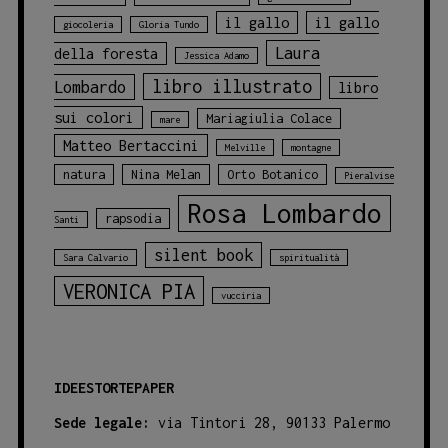
il gallo
il gallo
giocoleria
Gloria Tundo
Laura
della foresta
Jessica Adamo
libro illustrato
Lombardo
libro
sui colori
Mariagiulia Colace
mare
Matteo Bertaccini
Melville
montagne
natura
Nina Melan
Orto Botanico
Pieralvise
Rosa Lombardo
rapsodia
Santi
silent book
Sara Calvario
spiritualità
VERONICA PIA
vucciria
IDEESTORTEPAPER
Sede legale:
via Tintori 28, 90133 Palermo