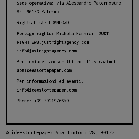
Sede operativa:
via Alessandro Paternostro
85, 90133 Palermo
Rights List:
DOWNLOAD
Foreign rights
: Michela Bennici,
JUST
RIGHT
www.justrightagency.com
info@justrightagency.com
Per inviare
manoscritti ed illustrazioni
ab@ideestortepaper.com
Per
informazioni ed eventi
:
info@ideestortepaper.com
Phone: +39 3921976659
©
ideestortepaper Via Tintori 28, 90133