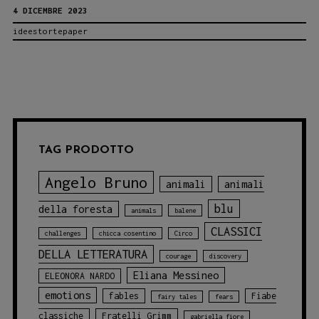
4 DICEMBRE 2023
DEI
ideestortepaper
TRADUTTORI
NEGLI
ALBI
ILLUSTRATI
TAG PRODOTTO
Angelo Bruno
animali
animali
blu
della foresta
animals
balene
CLASSICI
challenges
chicca cosentino
Circo
DELLA LETTERATURA
courage
discovery
Eliana Messineo
ELEONORA NARDO
emotions
fables
Fiabe
fairy tales
fears
classiche
Fratelli Grimm
gabriella fiore