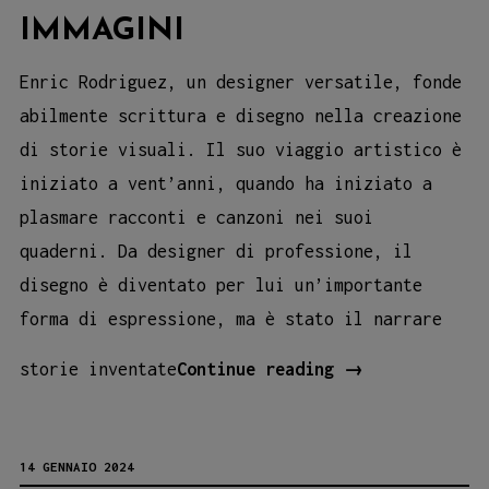
IMMAGINI
Enric Rodriguez, un designer versatile, fonde
abilmente scrittura e disegno nella creazione
di storie visuali. Il suo viaggio artistico è
iniziato a vent’anni, quando ha iniziato a
plasmare racconti e canzoni nei suoi
quaderni. Da designer di professione, il
disegno è diventato per lui un’importante
forma di espressione, ma è stato il narrare
ENRIC
storie inventate
Continue reading
→
RODRIGUEZ:
L’ARTISTA
14 GENNAIO 2024
CHE