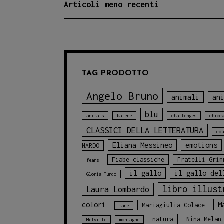
Articoli meno recenti
NAVIGAZIONE
NON
ARTICOLI
PERDERE!
TAG PRODOTTO
Angelo Bruno
animali
an
blu
animals
balene
challenges
chicc
CLASSICI DELLA LETTERATURA
cou
Eliana Messineo
emotions
NARDO
Fiabe classiche
Fratelli Grim
fears
il gallo
il gallo del
Gloria Tundo
libro illust
Laura Lombardo
colori
M
Mariagiulia Colace
mare
natura
Nina Melan
Melville
montagne