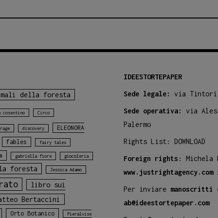
IDEESTORTEPAPER
Sede legale:
via Tintori
imali della foresta
Sede operativa:
via Ales
a cosentino
Circo
Palermo
ELEONORA
rage
discovery
Rights List:
DOWNLOAD
fables
fairy tales
m
gabriella fiore
giocoleria
Foreign rights
: Michela
la foresta
Jessica Adamo
www.justrightagency.com
rato
libro sui
Per inviare
manoscritti 
atteo Bertaccini
ab@ideestortepaper.com
Orto Botanico
Pieralvise