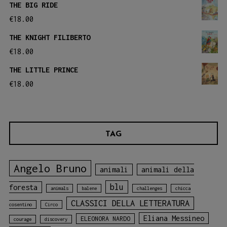
THE BIG RIDE
€
18.00
THE KNIGHT FILIBERTO
€
18.00
THE LITTLE PRINCE
€
18.00
TAG
Angelo Bruno
animali
animali della
blu
foresta
animals
balene
challenges
chicca
CLASSICI DELLA LETTERATURA
cosentino
Circo
Eliana Messineo
ELEONORA NARDO
courage
discovery