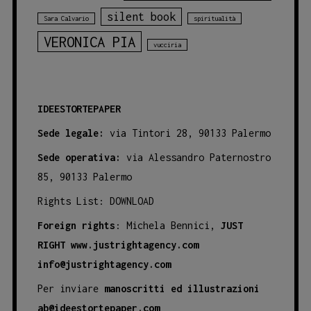
silent book
Sara Calvario
spiritualità
VERONICA PIA
vucciria
IDEESTORTEPAPER
Sede legale:
via Tintori 28, 90133 Palermo
Sede operativa:
via Alessandro Paternostro
85, 90133 Palermo
Rights List:
DOWNLOAD
Foreign rights
: Michela Bennici,
JUST
RIGHT
www.justrightagency.com
info@justrightagency.com
Per inviare
manoscritti ed illustrazioni
ab@ideestortepaper.com