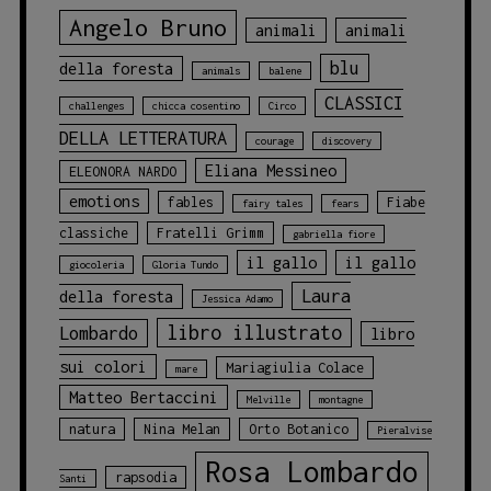
Angelo Bruno
animali
animali
blu
della foresta
animals
balene
CLASSICI
challenges
chicca cosentino
Circo
DELLA LETTERATURA
courage
discovery
Eliana Messineo
ELEONORA NARDO
emotions
fables
Fiabe
fairy tales
fears
classiche
Fratelli Grimm
gabriella fiore
il gallo
il gallo
giocoleria
Gloria Tundo
Laura
della foresta
Jessica Adamo
libro illustrato
Lombardo
libro
sui colori
Mariagiulia Colace
mare
Matteo Bertaccini
Melville
montagne
natura
Nina Melan
Orto Botanico
Pieralvise
Rosa Lombardo
rapsodia
Santi