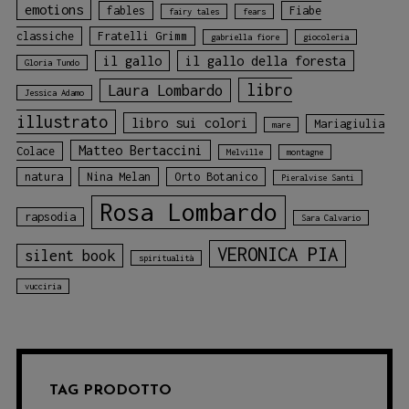
emotions
fables
Fiabe
fairy tales
fears
classiche
Fratelli Grimm
gabriella fiore
giocoleria
il gallo
il gallo della foresta
Gloria Tundo
libro
Laura Lombardo
Jessica Adamo
illustrato
libro sui colori
Mariagiulia
mare
Matteo Bertaccini
Colace
Melville
montagne
natura
Nina Melan
Orto Botanico
Pieralvise Santi
Rosa Lombardo
rapsodia
Sara Calvario
VERONICA PIA
silent book
spiritualità
vucciria
TAG PRODOTTO