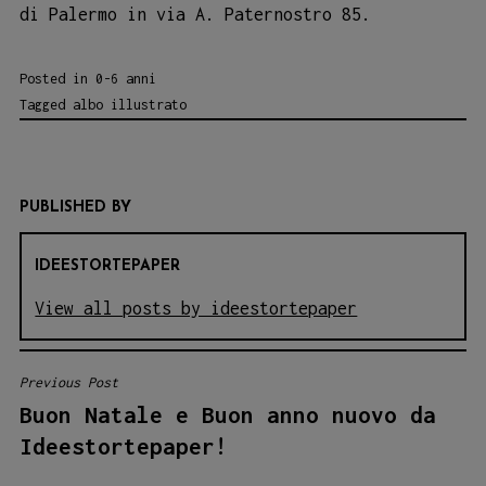
di Palermo in via A. Paternostro 85.
Posted in
0-6 anni
Tagged
albo illustrato
PUBLISHED BY
IDEESTORTEPAPER
View all posts by ideestortepaper
Previous Post
NAVIGAZIONE
Buon Natale e Buon anno nuovo da
ARTICOLI
Ideestortepaper!