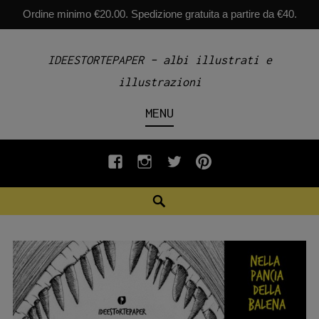
Ordine minimo €20.00. Spedizione gratuita a partire da €40.
Skip
IDEESTORTEPAPER – albi illustrati e
to
illustrazioni
content
MENU
fb
INSTAGRAM
twiter
pinterest
Search