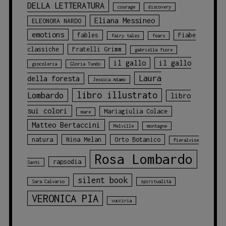
DELLA LETTERATURA
courage
discovery
Eliana Messineo
ELEONORA NARDO
emotions
fables
Fiabe
fairy tales
fears
classiche
Fratelli Grimm
gabriella fiore
il gallo
il gallo
giocoleria
Gloria Tundo
Laura
della foresta
Jessica Adamo
libro illustrato
Lombardo
libro
sui colori
Mariagiulia Colace
mare
Matteo Bertaccini
Melville
montagne
natura
Nina Melan
Orto Botanico
Pieralvise
Rosa Lombardo
rapsodia
Santi
silent book
Sara Calvario
spiritualità
VERONICA PIA
vucciria