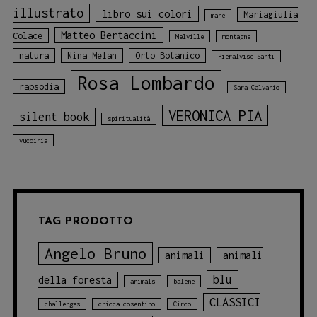
illustrato
libro sui colori
Mariagiulia
mare
Matteo Bertaccini
Colace
Melville
montagne
natura
Nina Melan
Orto Botanico
Pieralvise Santi
Rosa Lombardo
rapsodia
Sara Calvario
VERONICA PIA
silent book
spiritualità
vucciria
TAG PRODOTTO
Angelo Bruno
animali
animali
blu
della foresta
animals
balene
CLASSICI
challenges
chicca cosentino
Circo