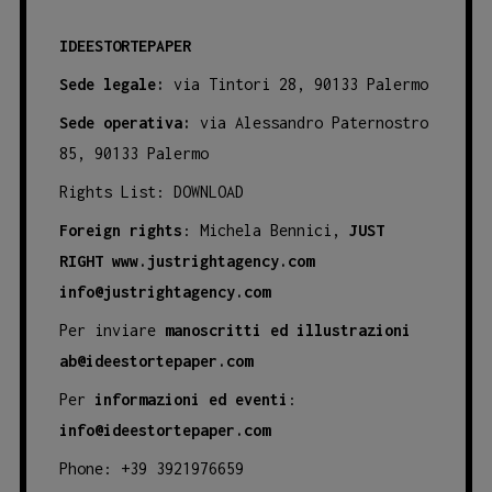
IDEESTORTEPAPER
Sede legale:
via Tintori 28, 90133 Palermo
Sede operativa:
via Alessandro Paternostro
85, 90133 Palermo
Rights List:
DOWNLOAD
Foreign rights
: Michela Bennici,
JUST
RIGHT
www.justrightagency.com
info@justrightagency.com
Per inviare
manoscritti ed illustrazioni
ab@ideestortepaper.com
Per
informazioni ed eventi
:
info@ideestortepaper.com
Phone: +39 3921976659