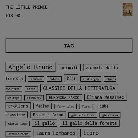
THE LITTLE PRINCE
€
18.00
TAG
Angelo Bruno
animali
animali della
blu
foresta
animals
balene
challenges
chicca
CLASSICI DELLA LETTERATURA
cosentino
Circo
Eliana Messineo
ELEONORA NARDO
courage
discovery
emotions
fables
Fiabe
fairy tales
fears
classiche
Fratelli Grimm
gabriella fiore
giocoleria
il gallo
il gallo della foresta
Gloria Tundo
libro
Laura Lombardo
Jessica Adamo