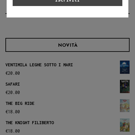
Dicembre!
NOVITÀ
VENTIMILA LEGHE SOTTO I MARI
€
20.00
SAFARI
€
20.00
THE BIG RIDE
€
18.00
THE KNIGHT FILIBERTO
€
18.00