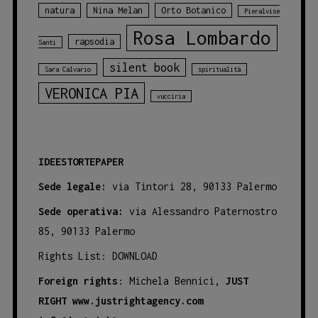
natura
Nina Melan
Orto Botanico
Pieralvise
Rosa Lombardo
rapsodia
Santi
silent book
Sara Calvario
spiritualità
VERONICA PIA
vucciria
IDEESTORTEPAPER
Sede legale:
via Tintori 28, 90133 Palermo
Sede operativa:
via Alessandro Paternostro
85, 90133 Palermo
Rights List:
DOWNLOAD
Foreign rights
: Michela Bennici,
JUST
RIGHT
www.justrightagency.com