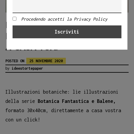
Procedendo accetti la Privacy Policy
ILLUSTRAZIONI
BOTANICHE CON UN CLICK
A CASA TUA!
POSTED ON
25 NOVEMBRE 2020
by
ideestortepaper
Illustrazioni botaniche: lìe illustrazioni
della serie
Botanica Fantastica e Balene,
formato 30x40cm, direttamente a casa vostra
con un click!