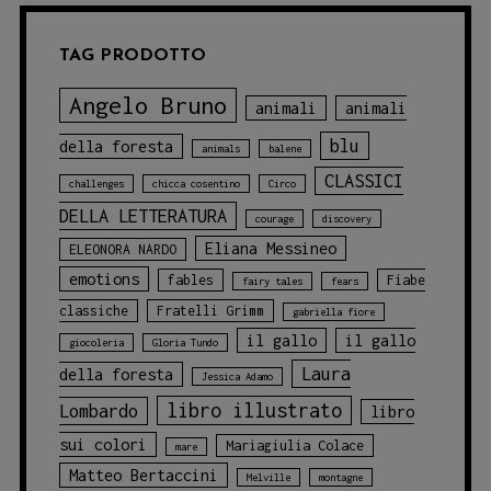
TAG PRODOTTO
Angelo Bruno
animali
animali
blu
della foresta
animals
balene
CLASSICI
challenges
chicca cosentino
Circo
DELLA LETTERATURA
courage
discovery
Eliana Messineo
ELEONORA NARDO
emotions
fables
Fiabe
fairy tales
fears
classiche
Fratelli Grimm
gabriella fiore
il gallo
il gallo
giocoleria
Gloria Tundo
Laura
della foresta
Jessica Adamo
libro illustrato
Lombardo
libro
sui colori
Mariagiulia Colace
mare
Matteo Bertaccini
Melville
montagne