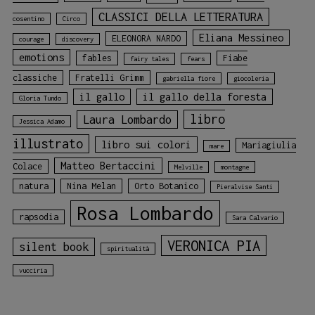
CLASSICI DELLA LETTERATURA
cosentino
Circo
Eliana Messineo
ELEONORA NARDO
courage
discovery
emotions
fables
Fiabe
fairy tales
fears
classiche
Fratelli Grimm
gabriella fiore
giocoleria
il gallo
il gallo della foresta
Gloria Tundo
libro
Laura Lombardo
Jessica Adamo
illustrato
libro sui colori
Mariagiulia
mare
Matteo Bertaccini
Colace
Melville
montagne
natura
Nina Melan
Orto Botanico
Pieralvise Santi
Rosa Lombardo
rapsodia
Sara Calvario
VERONICA PIA
silent book
spiritualità
vucciria