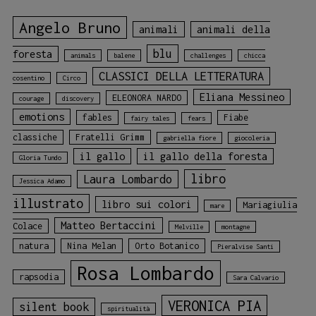
Angelo Bruno
animali
animali della
blu
foresta
animals
balene
challenges
chicca
CLASSICI DELLA LETTERATURA
cosentino
Circo
Eliana Messineo
ELEONORA NARDO
courage
discovery
emotions
fables
Fiabe
fairy tales
fears
classiche
Fratelli Grimm
gabriella fiore
giocoleria
il gallo
il gallo della foresta
Gloria Tundo
libro
Laura Lombardo
Jessica Adamo
illustrato
libro sui colori
Mariagiulia
mare
Matteo Bertaccini
Colace
Melville
montagne
natura
Nina Melan
Orto Botanico
Pieralvise Santi
Rosa Lombardo
rapsodia
Sara Calvario
VERONICA PIA
silent book
spiritualità