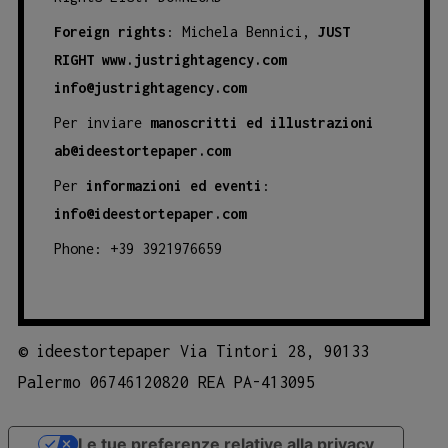
Foreign rights
: Michela Bennici,
JUST
RIGHT
www.justrightagency.com
info@justrightagency.com
Per inviare
manoscritti ed illustrazioni
ab@ideestortepaper.com
Per
informazioni ed eventi
:
info@ideestortepaper.com
Phone: +39 3921976659
©
ideestortepaper Via Tintori 28, 90133
Palermo 06746120820 REA PA-413095
Le tue preferenze relative alla privacy