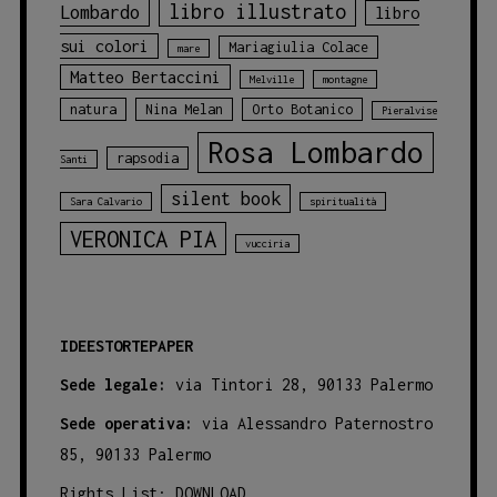
libro illustrato
Lombardo
libro
sui colori
Mariagiulia Colace
mare
Matteo Bertaccini
Melville
montagne
natura
Nina Melan
Orto Botanico
Pieralvise
Rosa Lombardo
rapsodia
Santi
silent book
Sara Calvario
spiritualità
VERONICA PIA
vucciria
IDEESTORTEPAPER
Sede legale:
via Tintori 28, 90133 Palermo
Sede operativa:
via Alessandro Paternostro
85, 90133 Palermo
Rights List:
DOWNLOAD