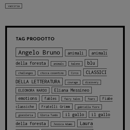
vucciria
TAG PRODOTTO
Angelo Bruno
animali
animali
blu
della foresta
animals
balene
CLASSICI
challenges
chicca cosentino
Circo
DELLA LETTERATURA
courage
discovery
Eliana Messineo
ELEONORA NARDO
emotions
fables
Fiabe
fairy tales
fears
classiche
Fratelli Grimm
gabriella fiore
il gallo
il gallo
giocoleria
Gloria Tundo
Laura
della foresta
Jessica Adamo