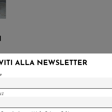
I
a
IVITI ALLA NEWSLETTER
sso
e
il