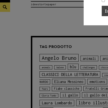
ideestortepaper
Marina
Search
di
libri
2021
TAG PRODOTTO
Angelo Bruno
animali
an
blu
animals
balene
challenges
chicc
CLASSICI DELLA LETTERATURA
cou
Eliana Messineo
emotions
NARDO
Fiabe classiche
Fratelli Grim
fears
il gallo
il gallo del
Gloria Tundo
libro illust
Laura Lombardo