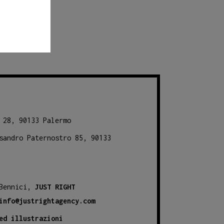
 28, 90133 Palermo
sandro Paternostro 85, 90133
 Bennici,
JUST RIGHT
info@justrightagency.com
ed illustrazioni