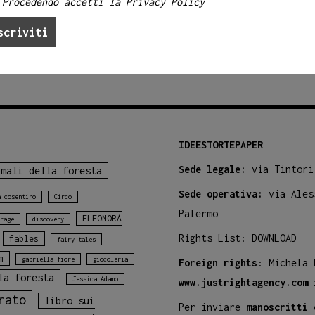
Procedendo accetti la Privacy Policy
IDEESTORTEPAPER
Sede legale:
via Tintori
imali della foresta
Sede operativa:
via Ales
a cosentino
Circo
Palermo
ELEONORA
rage
discovery
Rights List:
DOWNLOAD
fables
fairy tales
m
gabriella fiore
giocoleria
Foreign rights
: Michela
la foresta
Jessica Adamo
www.justrightagency.com
rato
libro sui
Per inviare
manoscritti 