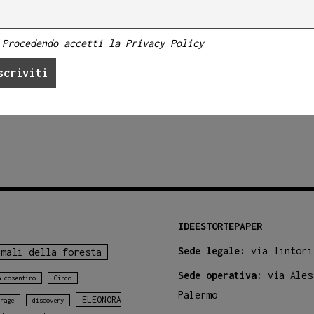
Procedendo accetti la Privacy Policy
IDEESTORTEPAPER
Sede legale:
via Tintori
imali della foresta
Sede operativa:
via Ales
a cosentino
Circo
Palermo
ELEONORA
rage
discovery