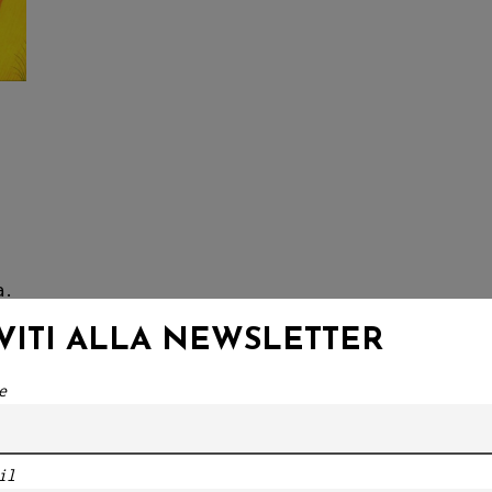
a.
IVITI ALLA NEWSLETTER
o
e
o
il