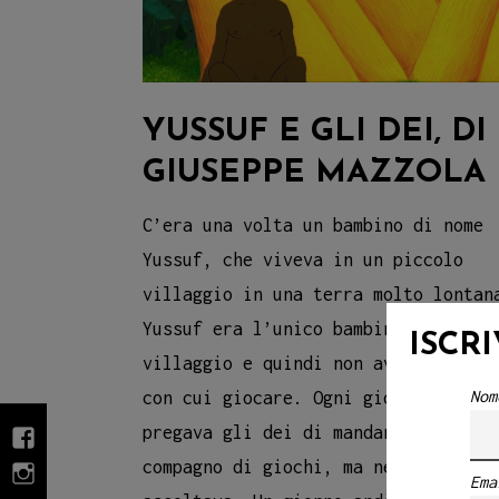
YUSSUF E GLI DEI, DI
GIUSEPPE MAZZOLA
C’era una volta un bambino di nome
Yussuf, che viveva in un piccolo
villaggio in una terra molto lontan
Yussuf era l’unico bambino del
ISCR
villaggio e quindi non aveva nessun
Nom
con cui giocare. Ogni giorno Yussuf
pregava gli dei di mandargli un
fb
compagno di giochi, ma nessun dio l
Ema
INSTAGRAM