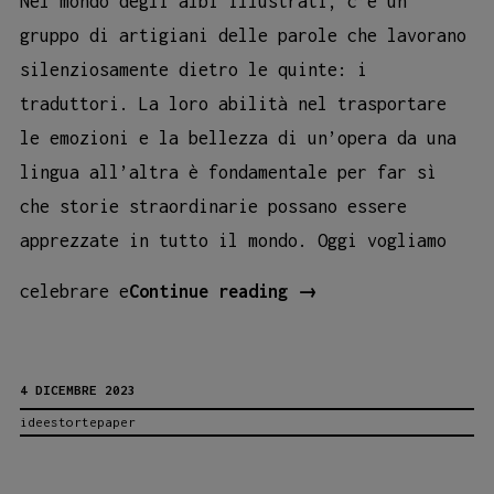
Nel mondo degli albi illustrati, c’è un
gruppo di artigiani delle parole che lavorano
silenziosamente dietro le quinte: i
traduttori. La loro abilità nel trasportare
le emozioni e la bellezza di un’opera da una
lingua all’altra è fondamentale per far sì
che storie straordinarie possano essere
apprezzate in tutto il mondo. Oggi vogliamo
IL
celebrare e
Continue reading
→
RUOLO
INESTIMABILE
4 DICEMBRE 2023
DEI
ideestortepaper
TRADUTTORI
NEGLI