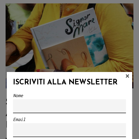
ALBI
ILLUSTRATI
×
ISCRIVITI ALLA NEWSLETTER
Nome
SIGNOR MARE, IL NUOVO
ALBO DI ANDRÉ CARRILHO
Email
IN LIBRERIA