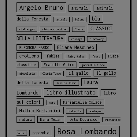
Angelo Bruno
animali
animali
blu
della foresta
animals
balene
CLASSICI
challenges
chicca cosentino
Circo
DELLA LETTERATURA
courage
discovery
Eliana Messineo
ELEONORA NARDO
emotions
fables
Fiabe
fairy tales
fears
classiche
Fratelli Grimm
gabriella fiore
il gallo
il gallo
giocoleria
Gloria Tundo
Laura
della foresta
Jessica Adamo
libro illustrato
Lombardo
libro
sui colori
Mariagiulia Colace
mare
Matteo Bertaccini
Melville
montagne
natura
Nina Melan
Orto Botanico
Pieralvise
Rosa Lombardo
rapsodia
Santi