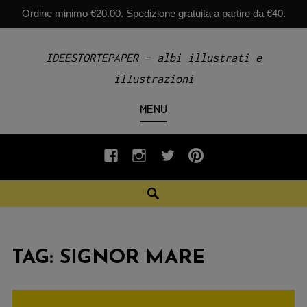
Ordine minimo €20.00. Spedizione gratuita a partire da €40.
Skip
IDEESTORTEPAPER – albi illustrati e
to
illustrazioni
content
MENU
fb
INSTAGRAM
twiter
pinterest
Search
TAG:
SIGNOR MARE