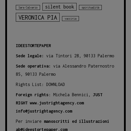
silent book
Sara Calvario
spiritualità
VERONICA PIA
vucciria
IDEESTORTEPAPER
Sede legale:
via Tintori 28, 90133 Palermo
Sede operativa:
via Alessandro Paternostro
85, 90133 Palermo
Rights List:
DOWNLOAD
Foreign rights
: Michela Bennici,
JUST
RIGHT
www.justrightagency.com
info@justrightagency.com
Per inviare
manoscritti ed illustrazioni
ab@ideestortepaper.com