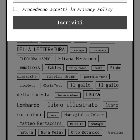
TAG PRODOTTO
Procedendo accetti la Privacy Policy
Angelo Bruno
animali
animali
blu
della foresta
animals
balene
CLASSICI
challenges
chicca cosentino
Circo
DELLA LETTERATURA
courage
discovery
Eliana Messineo
ELEONORA NARDO
emotions
fables
Fiabe
fairy tales
fears
classiche
Fratelli Grimm
gabriella fiore
il gallo
il gallo
giocoleria
Gloria Tundo
Laura
della foresta
Jessica Adamo
libro illustrato
Lombardo
libro
sui colori
Mariagiulia Colace
mare
Matteo Bertaccini
Melville
montagne
natura
Nina Melan
Orto Botanico
Pieralvise