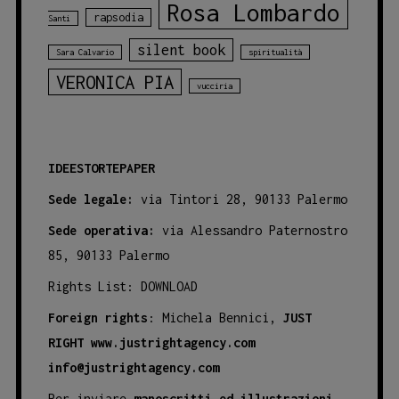
Rosa Lombardo
rapsodia
Santi
silent book
Sara Calvario
spiritualità
VERONICA PIA
vucciria
IDEESTORTEPAPER
Sede legale:
via Tintori 28, 90133 Palermo
Sede operativa:
via Alessandro Paternostro
85, 90133 Palermo
Rights List:
DOWNLOAD
Foreign rights
: Michela Bennici,
JUST
RIGHT
www.justrightagency.com
info@justrightagency.com
Per inviare
manoscritti ed illustrazioni