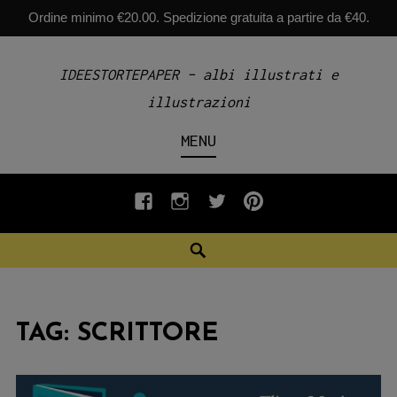
Ordine minimo €20.00. Spedizione gratuita a partire da €40.
Skip
IDEESTORTEPAPER – albi illustrati e
to
illustrazioni
content
MENU
fb
INSTAGRAM
twiter
pinterest
Search
TAG:
SCRITTORE