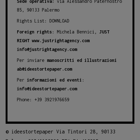
Sede operativa:
via Alessandro Paternostro
85, 90133 Palermo
Rights List:
DOWNLOAD
Foreign rights
: Michela Bennici,
JUST
RIGHT
www.justrightagency.com
info@justrightagency.com
Per inviare
manoscritti ed illustrazioni
ab@ideestortepaper.com
Per
informazioni ed eventi
:
info@ideestortepaper.com
Phone: +39 3921976659
©
ideestortepaper Via Tintori 28, 90133