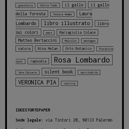
il gallo
il gallo
giocoleria
Gloria Tundo
Laura
della foresta
Jessica Adamo
libro illustrato
Lombardo
libro
sui colori
Mariagiulia Colace
mare
Matteo Bertaccini
Melville
montagne
natura
Nina Melan
Orto Botanico
Pieralvise
Rosa Lombardo
rapsodia
Santi
silent book
Sara Calvario
spiritualità
VERONICA PIA
vucciria
IDEESTORTEPAPER
Sede legale:
via Tintori 28, 90133 Palermo