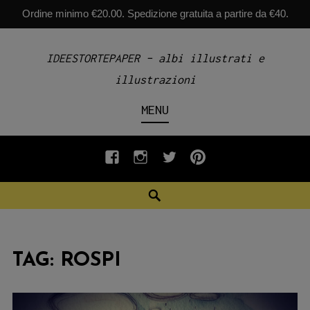
Ordine minimo €20.00. Spedizione gratuita a partire da €40.
Skip
IDEESTORTEPAPER – albi illustrati e
to
illustrazioni
content
MENU
fb
INSTAGRAM
twiter
pinterest
Search
TAG:
ROSPI