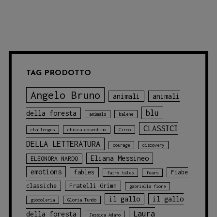
della
Vucciria
torna
in
versione
TAG PRODOTTO
illustrata!
Angelo Bruno
animali
animali
blu
della foresta
animals
balene
CLASSICI
challenges
chicca cosentino
Circo
DELLA LETTERATURA
courage
discovery
Eliana Messineo
ELEONORA NARDO
emotions
fables
Fiabe
fairy tales
fears
classiche
Fratelli Grimm
gabriella fiore
il gallo
il gallo
giocoleria
Gloria Tundo
Laura
della foresta
Jessica Adamo