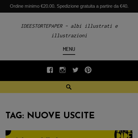
Ordine minimo €20.00. Spedizione gratuita a partire da €40.
Skip
IDEESTORTEPAPER – albi illustrati e
to
illustrazioni
content
MENU
fb
INSTAGRAM
twiter
pinterest
Search
TAG:
NUOVE USCITE