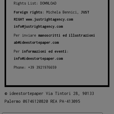
Rights List:
DOWNLOAD
Foreign rights
: Michela Bennici,
JUST
RIGHT
www.justrightagency.com
info@justrightagency.com
Per inviare
manoscritti ed illustrazioni
ab@ideestortepaper.com
Per
informazioni ed eventi
:
info@ideestortepaper.com
Phone: +39 3921976659
©
ideestortepaper Via Tintori 28, 90133
Palermo 06746120820 REA PA-413095