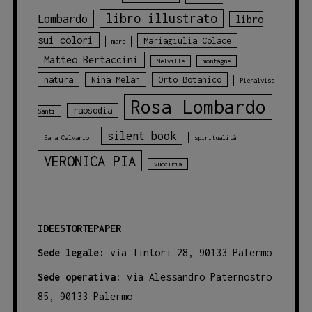
libro illustrato
Lombardo
libro
sui colori
Mariagiulia Colace
mare
Matteo Bertaccini
Melville
montagne
natura
Nina Melan
Orto Botanico
Pieralvise
Rosa Lombardo
rapsodia
Santi
silent book
Sara Calvario
spiritualità
VERONICA PIA
vucciria
IDEESTORTEPAPER
Sede legale:
via Tintori 28, 90133 Palermo
Sede operativa:
via Alessandro Paternostro
85, 90133 Palermo