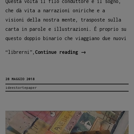
Questa volta il filo conduttore è il sogno,
che dà vita a narrazioni oniriche e a
visioni della nostra mente, trasposte sulla
carta in parole e illustrazioni. É proprio su
questo doppio binario che viaggiano due nuovi
“Atlante
“librerni”,
Continue reading
→
della
Leggerezza”:
28 MAGGIO 2018
un
ideestortepaper
nuovo
reading
da
Freschette!