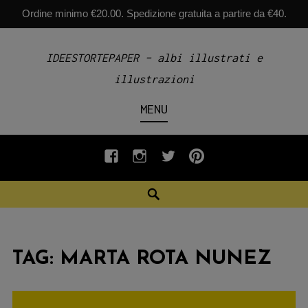
Ordine minimo €20.00. Spedizione gratuita a partire da €40.
Skip
IDEESTORTEPAPER – albi illustrati e
to
illustrazioni
content
MENU
fb
INSTAGRAM
twiter
pinterest
Search
TAG:
MARTA ROTA NUNEZ