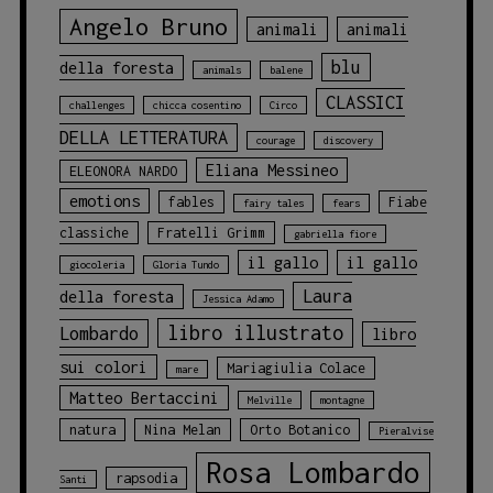
Angelo Bruno
animali
animali
blu
della foresta
animals
balene
CLASSICI
challenges
chicca cosentino
Circo
DELLA LETTERATURA
courage
discovery
Eliana Messineo
ELEONORA NARDO
emotions
fables
Fiabe
fairy tales
fears
classiche
Fratelli Grimm
gabriella fiore
il gallo
il gallo
giocoleria
Gloria Tundo
Laura
della foresta
Jessica Adamo
libro illustrato
Lombardo
libro
sui colori
Mariagiulia Colace
mare
Matteo Bertaccini
Melville
montagne
natura
Nina Melan
Orto Botanico
Pieralvise
Rosa Lombardo
rapsodia
Santi