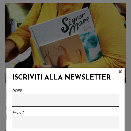
ALBI
ILLUSTRATI
×
ISCRIVITI ALLA NEWSLETTER
Nome
SIGNOR MARE, IL NUOVO
ALBO DI ANDRÉ CARRILHO
Email
IN LIBRERIA