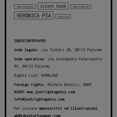
silent book
Sara Calvario
spiritualità
VERONICA PIA
vucciria
IDEESTORTEPAPER
Sede legale:
via Tintori 28, 90133 Palermo
Sede operativa:
via Alessandro Paternostro
85, 90133 Palermo
Rights List:
DOWNLOAD
Foreign rights
: Michela Bennici,
JUST
RIGHT
www.justrightagency.com
info@justrightagency.com
Per inviare
manoscritti ed illustrazioni
ab@ideestortepaper.com