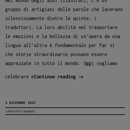
Nel mondo degli albi illustrati, c’è un
gruppo di artigiani delle parole che lavorano
silenziosamente dietro le quinte: i
traduttori. La loro abilità nel trasportare
le emozioni e la bellezza di un’opera da una
lingua all’altra è fondamentale per far sì
che storie straordinarie possano essere
apprezzate in tutto il mondo. Oggi vogliamo
IL
celebrare e
Continue reading
→
RUOLO
INESTIMABILE
4 DICEMBRE 2023
DEI
ideestortepaper
TRADUTTORI
NEGLI