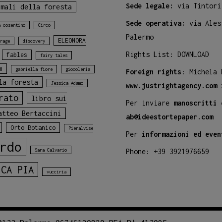
Sede legale:
via Tintori
imali della foresta
Sede operativa:
via Ales
a cosentino
Circo
Palermo
ELEONORA
rage
discovery
Rights List:
DOWNLOAD
fables
fairy tales
m
gabriella fiore
giocoleria
Foreign rights
: Michela
la foresta
Jessica Adamo
www.justrightagency.com
rato
libro sui
Per inviare
manoscritti 
atteo Bertaccini
ab@ideestortepaper.com
Orto Botanico
Pieralvise
Per
informazioni ed even
rdo
Sara Calvario
Phone: +39 3921976659
ICA PIA
vucciria