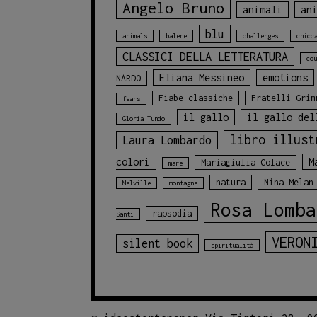
Angelo Bruno
animali
an
blu
animals
balene
challenges
chicc
CLASSICI DELLA LETTERATURA
cou
Eliana Messineo
emotions
NARDO
Fiabe classiche
Fratelli Grim
fears
il gallo
il gallo del
Gloria Tundo
libro illust
Laura Lombardo
colori
M
Mariagiulia Colace
mare
natura
Nina Melan
Melville
montagne
Rosa Lomba
rapsodia
Santi
VERON
silent book
spiritualità