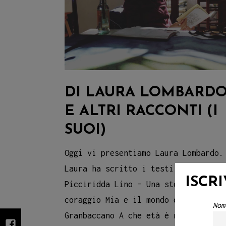
DI LAURA LOMBARD
E ALTRI RACCONTI (I
SUOI)
Oggi vi presentiamo Laura Lombardo.
Laura ha scritto i testi di: Rosali
ISCR
Picciridda Lino – Una storia di
coraggio Mia e il mondo di carta
Nom
Granbaccano A che età è nata la tua