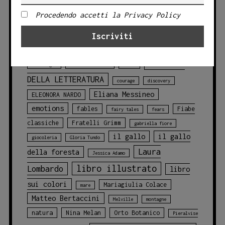
TAG PRODOTTO
Procedendo accetti la Privacy Policy
Angelo Bruno
animali
animali
blu
della foresta
animals
balene
CLASSICI
challenges
chicca cosentino
Circo
DELLA LETTERATURA
courage
discovery
Eliana Messineo
ELEONORA NARDO
emotions
fables
Fiabe
fairy tales
fears
classiche
Fratelli Grimm
gabriella fiore
il gallo
il gallo
giocoleria
Gloria Tundo
Laura
della foresta
Jessica Adamo
libro illustrato
Lombardo
libro
sui colori
Mariagiulia Colace
mare
Matteo Bertaccini
Melville
montagne
natura
Nina Melan
Orto Botanico
Pieralvise