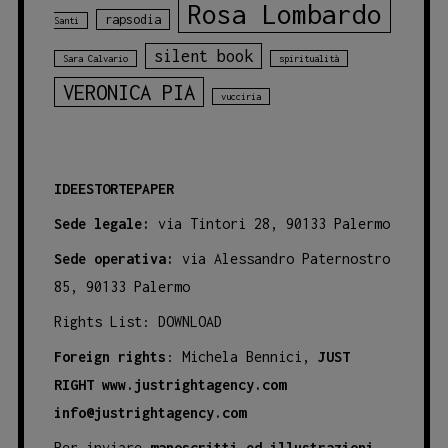
Rosa Lombardo
rapsodia
Santi
silent book
Sara Calvario
spiritualità
VERONICA PIA
vucciria
IDEESTORTEPAPER
Sede legale:
via Tintori 28, 90133 Palermo
Sede operativa:
via Alessandro Paternostro
85, 90133 Palermo
Rights List:
DOWNLOAD
Foreign rights
: Michela Bennici,
JUST
RIGHT
www.justrightagency.com
info@justrightagency.com
Per inviare
manoscritti ed illustrazioni