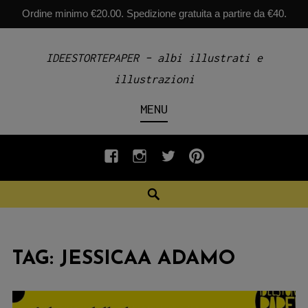
Ordine minimo €20.00. Spedizione gratuita a partire da €40.
Skip
IDEESTORTEPAPER – albi illustrati e
to
illustrazioni
content
MENU
fb
INSTAGRAM
twiter
pinterest
Search
TAG:
JESSICAA ADAMO