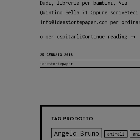
Dudi, libreria per bambini, Via
Quintino Sella 71 Oppure scriveteci
info@ideestortepaper.com per ordina
Dov
o per ospitarli
Continue reading
→
acq
25 GENNAIO 2018
i
ideestortepaper
pro
Ide
TAG PRODOTTO
Angelo Bruno
animali
an