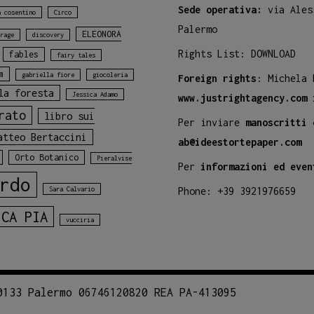
Sede operativa:
via Ales
a cosentino
Circo
Palermo
ELEONORA
rage
discovery
Rights List:
DOWNLOAD
fables
fairy tales
m
gabriella fiore
giocoleria
Foreign rights
: Michela
la foresta
Jessica Adamo
www.justrightagency.com
rato
libro sui
Per inviare
manoscritti 
atteo Bertaccini
ab@ideestortepaper.com
Orto Botanico
Pieralvise
Per
informazioni ed even
rdo
Sara Calvario
Phone: +39 3921976659
ICA PIA
vucciria
0133 Palermo 06746120820 REA PA-413095