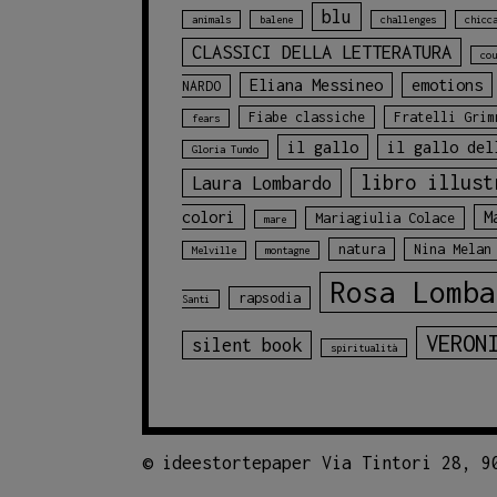
blu
animals
balene
challenges
chicc
CLASSICI DELLA LETTERATURA
cou
Eliana Messineo
emotions
NARDO
Fiabe classiche
Fratelli Grim
fears
il gallo
il gallo del
Gloria Tundo
libro illust
Laura Lombardo
colori
M
Mariagiulia Colace
mare
natura
Nina Melan
Melville
montagne
Rosa Lomba
rapsodia
Santi
VERON
silent book
spiritualità
©
ideestortepaper Via Tintori 28, 9