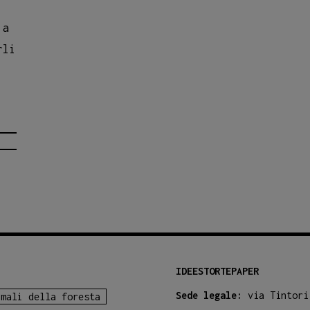
 a
rli
e
uistare
dotti
estortepaper
IDEESTORTEPAPER
Sede legale:
via Tintori
imali della foresta