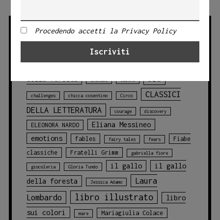
Procedendo accetti la Privacy Policy
TAG PRODOTTO
Angelo Bruno
animali
animali
blu
della foresta
animals
balene
CLASSICI
challenges
chicca cosentino
Circo
DELLA LETTERATURA
courage
discovery
Eliana Messineo
ELEONORA NARDO
emotions
fables
Fiabe
fairy tales
fears
classiche
Fratelli Grimm
gabriella fiore
il gallo
il gallo
giocoleria
Gloria Tundo
Laura
della foresta
Jessica Adamo
libro illustrato
Lombardo
libro
sui colori
Mariagiulia Colace
mare