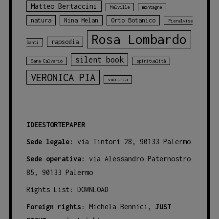
Matteo Bertaccini
Melville
montagne
natura
Nina Melan
Orto Botanico
Pieralvise
Rosa Lombardo
rapsodia
Santi
silent book
Sara Calvario
spiritualità
VERONICA PIA
vucciria
IDEESTORTEPAPER
Sede legale:
via Tintori 28, 90133 Palermo
Sede operativa:
via Alessandro Paternostro
85, 90133 Palermo
Rights List:
DOWNLOAD
Foreign rights
: Michela Bennici,
JUST