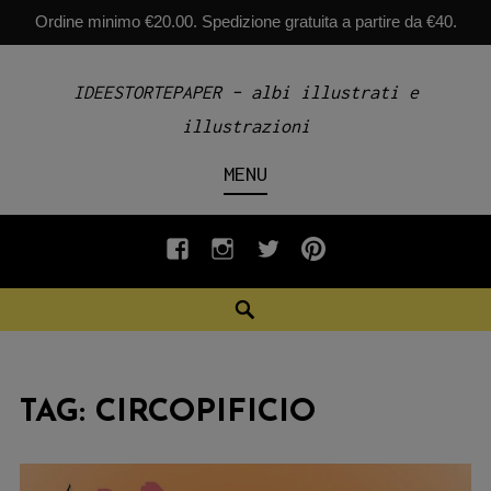
Ordine minimo €20.00. Spedizione gratuita a partire da €40.
Skip
IDEESTORTEPAPER – albi illustrati e
to
illustrazioni
content
MENU
fb
INSTAGRAM
twiter
pinterest
Search
TAG:
CIRCOPIFICIO