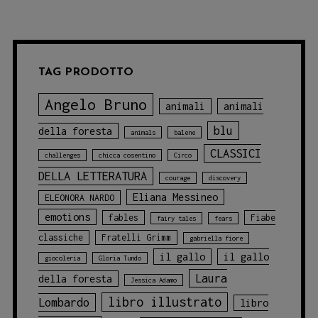
ALBI
ILLUSTRATI
TAG PRODOTTO
Angelo Bruno
animali
animali
blu
della foresta
animals
balene
CLASSICI
challenges
chicca cosentino
Circo
DELLA LETTERATURA
courage
discovery
Eliana Messineo
ELEONORA NARDO
emotions
fables
Fiabe
fairy tales
fears
classiche
Fratelli Grimm
gabriella fiore
il gallo
il gallo
giocoleria
Gloria Tundo
Laura
della foresta
Jessica Adamo
libro illustrato
Lombardo
libro