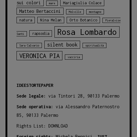
sui colori
Mariagiulia Colace
mare
Matteo Bertaccini
Melville
montagne
natura
Nina Melan
Orto Botanico
Pieralvise
Rosa Lombardo
rapsodia
Santi
silent book
Sara Calvario
spiritualità
VERONICA PIA
vucciria
IDEESTORTEPAPER
Sede legale:
via Tintori 28, 90133 Palermo
Sede operativa:
via Alessandro Paternostro
85, 90133 Palermo
Rights List:
DOWNLOAD
Foreign rights
: Michela Bennici,
JUST