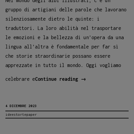
Nel mondo degli albi illustrati, c’è un
gruppo di artigiani delle parole che lavorano
silenziosamente dietro le quinte: i
traduttori. La loro abilità nel trasportare
le emozioni e la bellezza di un’opera da una
lingua all’altra è fondamentale per far sì
che storie straordinarie possano essere
apprezzate in tutto il mondo. Oggi vogliamo
IL
celebrare e
Continue reading
→
RUOLO
INESTIMABILE
4 DICEMBRE 2023
DEI
ideestortepaper
TRADUTTORI
NEGLI