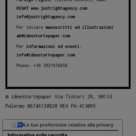
RIGHT
www.justrightagency.com
info@justrightagency.com
Per inviare
manoscritti ed illustrazioni
ab@ideestortepaper.com
Per
informazioni ed eventi
:
info@ideestortepaper.com
Phone: +39 3921976659
©
ideestortepaper Via Tintori 28, 90133
Palermo 06746120820 REA PA-413095
Le tue preferenze relative alla privacy
Informativa sulla raccolta