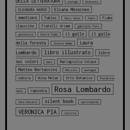
DELLA LETTERATURA
courage
discovery
Eliana Messineo
ELEONORA NARDO
emotions
fables
Fiabe
fairy tales
fears
classiche
Fratelli Grimm
gabriella fiore
il gallo
il gallo
giocoleria
Gloria Tundo
Laura
della foresta
Jessica Adamo
libro illustrato
Lombardo
libro
sui colori
Mariagiulia Colace
mare
Matteo Bertaccini
Melville
montagne
natura
Nina Melan
Orto Botanico
Pieralvise
Rosa Lombardo
rapsodia
Santi
silent book
Sara Calvario
spiritualità
VERONICA PIA
vucciria