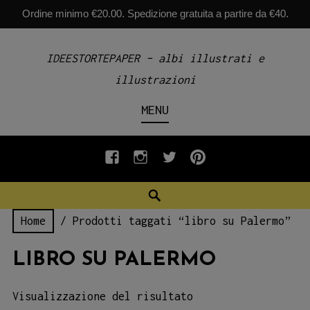
Ordine minimo €20.00. Spedizione gratuita a partire da €40.
Skip
IDEESTORTEPAPER – albi illustrati e
to
illustrazioni
content
MENU
fb
INSTAGRAM
twiter
pinterest
Search
Home
/ Prodotti taggati “libro su Palermo”
LIBRO SU PALERMO
Visualizzazione del risultato