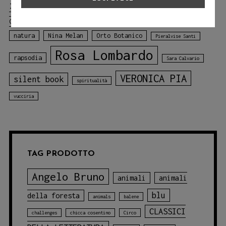
illustrato
libro sui colori
Mariagiulia
mare
Matteo Bertaccini
Colace
Melville
montagne
natura
Nina Melan
Orto Botanico
Pieralvise Santi
Rosa Lombardo
rapsodia
Sara Calvario
VERONICA PIA
silent book
spiritualità
vucciria
TAG PRODOTTO
Angelo Bruno
animali
animali
blu
della foresta
animals
balene
CLASSICI
challenges
chicca cosentino
Circo