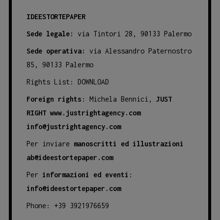
IDEESTORTEPAPER
Sede legale:
via Tintori 28, 90133 Palermo
Sede operativa:
via Alessandro Paternostro
85, 90133 Palermo
Rights List:
DOWNLOAD
Foreign rights
: Michela Bennici,
JUST
RIGHT
www.justrightagency.com
info@justrightagency.com
Per inviare
manoscritti ed illustrazioni
ab@ideestortepaper.com
Per
informazioni ed eventi
:
info@ideestortepaper.com
Phone: +39 3921976659