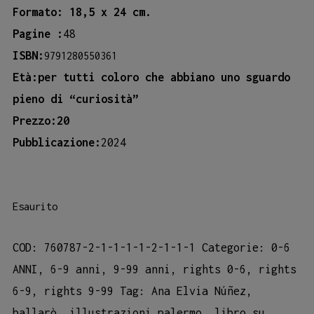
Formato: 18,5 x 24 cm.
Pagine :
48
ISBN:
9791280550361
Età:per tutti coloro che abbiano uno sguardo
pieno di “curiosità”
Prezzo:20
Pubblicazione:
2024
Esaurito
COD:
760787-2-1-1-1-1-2-1-1-1
Categorie:
0-6
ANNI
,
6-9 anni
,
9-99 anni
,
rights 0-6
,
rights
6-9
,
rights 9-99
Tag:
Ana Elvia Núñez
,
ballarò
,
illustrazioni palermo
,
libro su