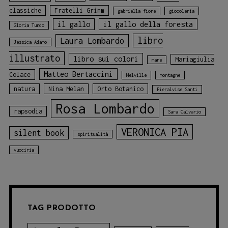
classiche
Fratelli Grimm
gabriella fiore
giocoleria
il gallo
il gallo della foresta
Gloria Tundo
libro
Laura Lombardo
Jessica Adamo
illustrato
libro sui colori
Mariagiulia
mare
Matteo Bertaccini
Colace
Melville
montagne
natura
Nina Melan
Orto Botanico
Pieralvise Santi
Rosa Lombardo
rapsodia
Sara Calvario
VERONICA PIA
silent book
spiritualità
vucciria
TAG PRODOTTO