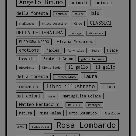
Angelo Bruno
animali
animali
blu
della foresta
animals
balene
CLASSICI
challenges
chicca cosentino
Circo
DELLA LETTERATURA
courage
discovery
Eliana Messineo
ELEONORA NARDO
emotions
fables
Fiabe
fairy tales
fears
classiche
Fratelli Grimm
gabriella fiore
il gallo
il gallo
giocoleria
Gloria Tundo
Laura
della foresta
Jessica Adamo
libro illustrato
Lombardo
libro
sui colori
Mariagiulia Colace
mare
Matteo Bertaccini
Melville
montagne
natura
Nina Melan
Orto Botanico
Pieralvise
Rosa Lombardo
rapsodia
Santi