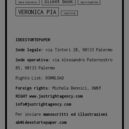
silent book
Sara Calvario
spiritualità
VERONICA PIA
vucciria
IDEESTORTEPAPER
Sede legale:
via Tintori 28, 90133 Palermo
Sede operativa:
via Alessandro Paternostro
85, 90133 Palermo
Rights List:
DOWNLOAD
Foreign rights
: Michela Bennici,
JUST
RIGHT
www.justrightagency.com
info@justrightagency.com
Per inviare
manoscritti ed illustrazioni
ab@ideestortepaper.com