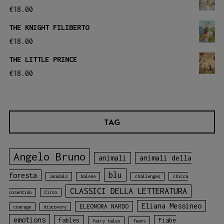
€
18.00
THE KNIGHT FILIBERTO
€
18.00
THE LITTLE PRINCE
€
18.00
TAG
Angelo Bruno
animali
animali della
blu
foresta
animals
balene
challenges
chicca
CLASSICI DELLA LETTERATURA
cosentino
Circo
Eliana Messineo
ELEONORA NARDO
courage
discovery
emotions
fables
Fiabe
fairy tales
fears