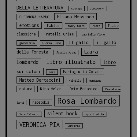
DELLA LETTERATURA
courage
discovery
Eliana Messineo
ELEONORA NARDO
emotions
fables
Fiabe
fairy tales
fears
classiche
Fratelli Grimm
gabriella fiore
il gallo
il gallo
giocoleria
Gloria Tundo
Laura
della foresta
Jessica Adamo
libro illustrato
Lombardo
libro
sui colori
Mariagiulia Colace
mare
Matteo Bertaccini
Melville
montagne
natura
Nina Melan
Orto Botanico
Pieralvise
Rosa Lombardo
rapsodia
Santi
silent book
Sara Calvario
spiritualità
VERONICA PIA
vucciria