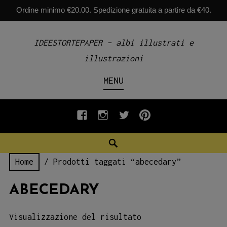
Ordine minimo €20.00. Spedizione gratuita a partire da €40.
Skip
IDEESTORTEPAPER – albi illustrati e
to
illustrazioni
content
MENU
fb
INSTAGRAM
twiter
pinterest
Search
Home
/ Prodotti taggati “abecedary”
ABECEDARY
Visualizzazione del risultato