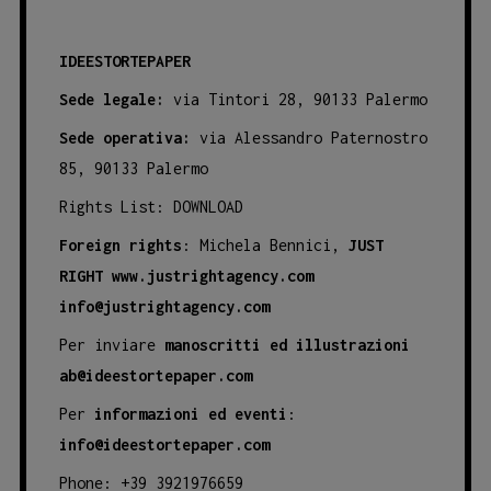
IDEESTORTEPAPER
Sede legale:
via Tintori 28, 90133 Palermo
Sede operativa:
via Alessandro Paternostro
85, 90133 Palermo
Rights List:
DOWNLOAD
Foreign rights
: Michela Bennici,
JUST
RIGHT
www.justrightagency.com
info@justrightagency.com
Per inviare
manoscritti ed illustrazioni
ab@ideestortepaper.com
Per
informazioni ed eventi
:
info@ideestortepaper.com
Phone: +39 3921976659