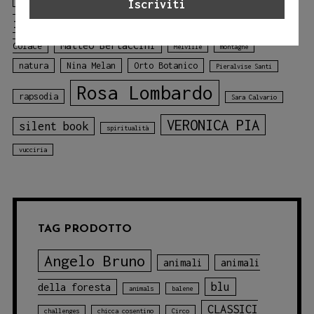
Jessica Adamo
illustrato
libro sui colori
Mariagiulia
mare
Matteo Bertaccini
Colace
Melville
montagne
natura
Nina Melan
Orto Botanico
Pieralvise Santi
Rosa Lombardo
rapsodia
Sara Calvario
VERONICA PIA
silent book
spiritualità
vucciria
TAG PRODOTTO
Angelo Bruno
animali
animali
blu
della foresta
animals
balene
CLASSICI
challenges
chicca cosentino
Circo