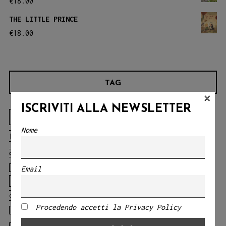
€
18.00
THE LITTLE PRINCE
€
18.00
TAG
×
ISCRIVITI ALLA NEWSLETTER
Angelo Bruno
animali
animali della
Nome
blu
foresta
animals
balene
challenges
chicca
CLASSICI DELLA LETTERATURA
cosentino
Circo
Eliana Messineo
ELEONORA NARDO
Email
courage
discovery
emotions
fables
Fiabe
fairy tales
fears
classiche
Fratelli Grimm
gabriella fiore
giocoleria
Procedendo accetti la Privacy Policy
il gallo
il gallo della foresta
Gloria Tundo
libro
Laura Lombardo