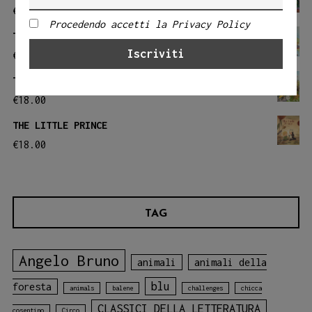
€
20.00
Procedendo accetti la Privacy Policy
THE BIG RIDE
€
18.00
THE KNIGHT FILIBERTO
€
18.00
THE LITTLE PRINCE
€
18.00
TAG
Angelo Bruno
animali
animali della
blu
foresta
animals
balene
challenges
chicca
CLASSICI DELLA LETTERATURA
cosentino
Circo