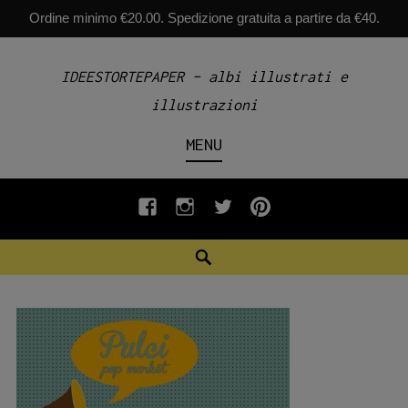
Ordine minimo €20.00. Spedizione gratuita a partire da €40.
Skip
IDEESTORTEPAPER – albi illustrati e
to
illustrazioni
content
MENU
fb
INSTAGRAM
twiter
pinterest
Search