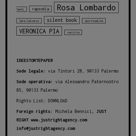
Rosa Lombardo
rapsodia
Santi
silent book
Sara Calvario
spiritualità
VERONICA PIA
vucciria
IDEESTORTEPAPER
Sede legale:
via Tintori 28, 90133 Palermo
Sede operativa:
via Alessandro Paternostro
85, 90133 Palermo
Rights List:
DOWNLOAD
Foreign rights
: Michela Bennici,
JUST
RIGHT
www.justrightagency.com
info@justrightagency.com