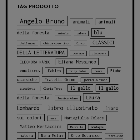
TAG PRODOTTO
Angelo Bruno
animali
animali
blu
della foresta
animals
balene
CLASSICI
challenges
chicca cosentino
Circo
DELLA LETTERATURA
courage
discovery
Eliana Messineo
ELEONORA NARDO
emotions
fables
Fiabe
fairy tales
fears
classiche
Fratelli Grimm
gabriella fiore
il gallo
il gallo
giocoleria
Gloria Tundo
Laura
della foresta
Jessica Adamo
libro illustrato
Lombardo
libro
sui colori
Mariagiulia Colace
mare
Matteo Bertaccini
Melville
montagne
natura
Nina Melan
Orto Botanico
Pieralvise