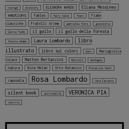
Eliana Messineo
ELEONORA NARDO
courage
discovery
emotions
fables
Fiabe
fairy tales
fears
classiche
Fratelli Grimm
gabriella fiore
giocoleria
il gallo
il gallo della foresta
Gloria Tundo
libro
Laura Lombardo
Jessica Adamo
illustrato
libro sui colori
Mariagiulia
mare
Matteo Bertaccini
Colace
Melville
montagne
natura
Nina Melan
Orto Botanico
Pieralvise Santi
Rosa Lombardo
rapsodia
Sara Calvario
VERONICA PIA
silent book
spiritualità
vucciria