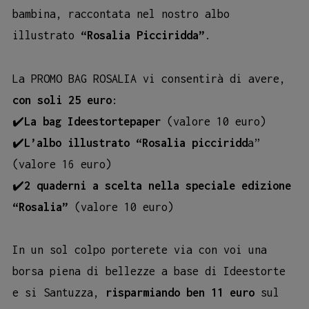
bambina, raccontata nel nostro albo
illustrato
“Rosalia Picciridda”
.
La PROMO BAG ROSALIA vi consentirà di avere,
con soli 25 euro
:
✔️
La bag Ideestortepaper
(valore 10 euro)
✔️
L’albo illustrato “Rosalia picciridd
a”
(valore 16 euro)
✔️
2 quaderni a scelta nella speciale edizione
“Rosalia”
(valore 10 euro)
In un sol colpo porterete via con voi una
borsa piena di bellezze a base di Ideestorte
e si Santuzza,
risparmiando ben
11 euro
sul