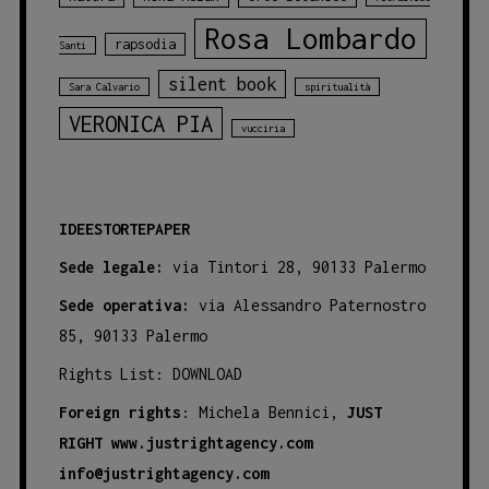
Rosa Lombardo
rapsodia
Santi
silent book
Sara Calvario
spiritualità
VERONICA PIA
vucciria
IDEESTORTEPAPER
Sede legale:
via Tintori 28, 90133 Palermo
Sede operativa:
via Alessandro Paternostro
85, 90133 Palermo
Rights List:
DOWNLOAD
Foreign rights
: Michela Bennici,
JUST
RIGHT
www.justrightagency.com
info@justrightagency.com