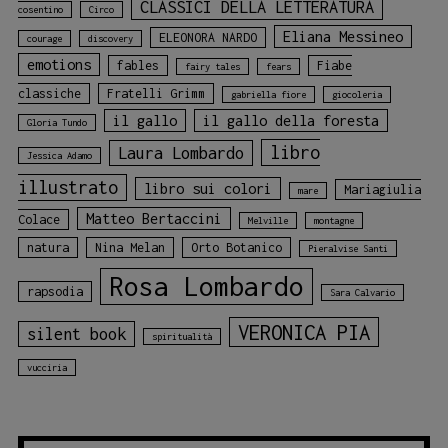
CLASSICI DELLA LETTERATURA
cosentino
Circo
Eliana Messineo
ELEONORA NARDO
courage
discovery
emotions
fables
Fiabe
fairy tales
fears
classiche
Fratelli Grimm
gabriella fiore
giocoleria
il gallo
il gallo della foresta
Gloria Tundo
libro
Laura Lombardo
Jessica Adamo
illustrato
libro sui colori
Mariagiulia
mare
Matteo Bertaccini
Colace
Melville
montagne
natura
Nina Melan
Orto Botanico
Pieralvise Santi
Rosa Lombardo
rapsodia
Sara Calvario
VERONICA PIA
silent book
spiritualità
vucciria