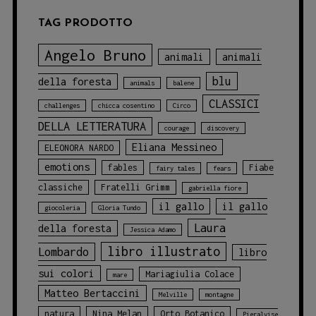
TAG PRODOTTO
Angelo Bruno
animali
animali
blu
della foresta
animals
balene
CLASSICI
challenges
chicca cosentino
Circo
DELLA LETTERATURA
courage
discovery
Eliana Messineo
ELEONORA NARDO
emotions
fables
Fiabe
fairy tales
fears
classiche
Fratelli Grimm
gabriella fiore
il gallo
il gallo
giocoleria
Gloria Tundo
Laura
della foresta
Jessica Adamo
libro illustrato
Lombardo
libro
sui colori
Mariagiulia Colace
mare
Matteo Bertaccini
Melville
montagne
natura
Nina Melan
Orto Botanico
Pieralvise