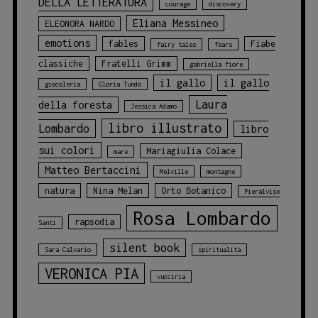
DELLA LETTERATURA
courage
discovery
Eliana Messineo
ELEONORA NARDO
emotions
fables
Fiabe
fairy tales
fears
classiche
Fratelli Grimm
gabriella fiore
il gallo
il gallo
giocoleria
Gloria Tundo
Laura
della foresta
Jessica Adamo
libro illustrato
Lombardo
libro
sui colori
Mariagiulia Colace
mare
Matteo Bertaccini
Melville
montagne
natura
Nina Melan
Orto Botanico
Pieralvise
Rosa Lombardo
rapsodia
Santi
silent book
Sara Calvario
spiritualità
VERONICA PIA
vucciria