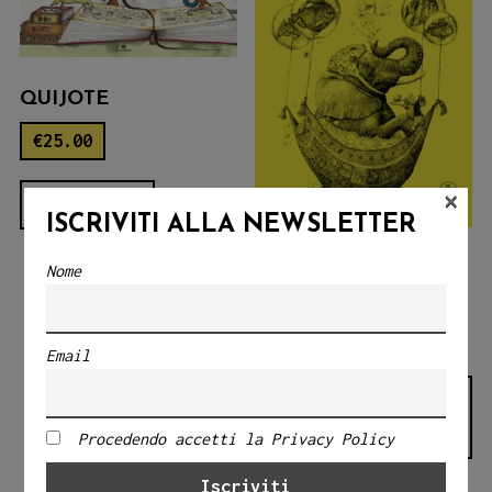
QUIJOTE
€
25.00
×
LEGGI TUTTO
ISCRIVITI ALLA NEWSLETTER
ZOOLOGIA
Nome
FANTASTICA
€
18.00
Email
AGGIUNGI AL
CARRELLO
Procedendo accetti la Privacy Policy