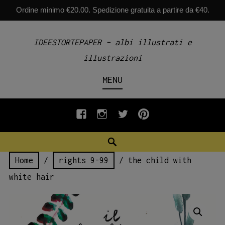
Ordine minimo €20.00. Spedizione gratuita a partire da €40.
Skip
IDEESTORTEPAPER – albi illustrati e
to
illustrazioni
content
MENU
fb
INSTAGRAM
twiter
pinterest
Search
Home
/
rights 9-99
/ the child with
white hair