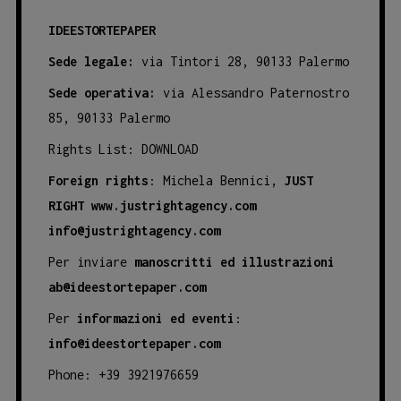
IDEESTORTEPAPER
Sede legale:
via Tintori 28, 90133 Palermo
Sede operativa:
via Alessandro Paternostro
85, 90133 Palermo
Rights List:
DOWNLOAD
Foreign rights
: Michela Bennici,
JUST
RIGHT
www.justrightagency.com
info@justrightagency.com
Per inviare
manoscritti ed illustrazioni
ab@ideestortepaper.com
Per
informazioni ed eventi
:
info@ideestortepaper.com
Phone: +39 3921976659