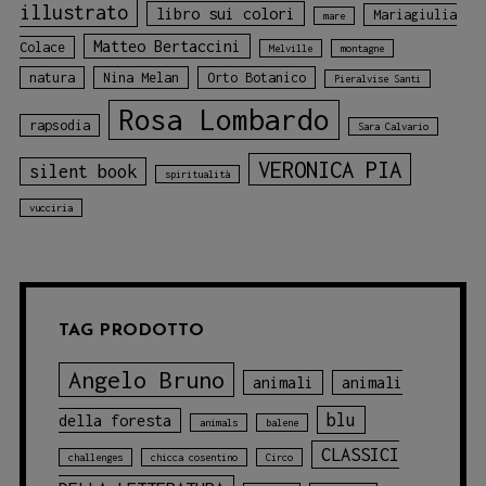
illustrato
libro sui colori
Mariagiulia
mare
Matteo Bertaccini
Colace
Melville
montagne
natura
Nina Melan
Orto Botanico
Pieralvise Santi
Rosa Lombardo
rapsodia
Sara Calvario
VERONICA PIA
silent book
spiritualità
vucciria
TAG PRODOTTO
Angelo Bruno
animali
animali
blu
della foresta
animals
balene
CLASSICI
challenges
chicca cosentino
Circo