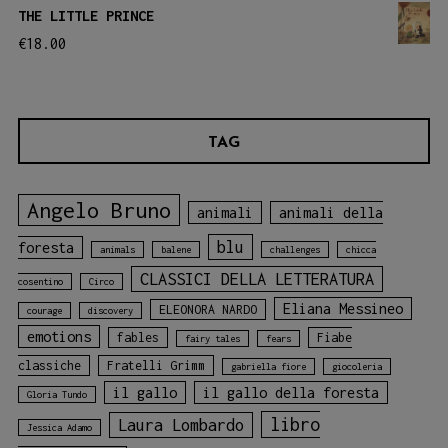
THE LITTLE PRINCE
€
18.00
TAG
Angelo Bruno
animali
animali della
blu
foresta
animals
balene
challenges
chicca
CLASSICI DELLA LETTERATURA
cosentino
Circo
Eliana Messineo
ELEONORA NARDO
courage
discovery
emotions
fables
Fiabe
fairy tales
fears
classiche
Fratelli Grimm
gabriella fiore
giocoleria
il gallo
il gallo della foresta
Gloria Tundo
libro
Laura Lombardo
Jessica Adamo