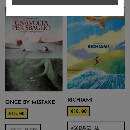
RICHIAMI
ONCE BY MISTAKE
€
18.00
€
15.00
AGGIUNGI AL