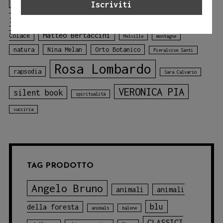
libro
Laura Lombardo
Jessica Adamo
illustrato
libro sui colori
Mariagiulia
mare
Matteo Bertaccini
Colace
Melville
montagne
natura
Nina Melan
Orto Botanico
Pieralvise Santi
Rosa Lombardo
rapsodia
Sara Calvario
VERONICA PIA
silent book
spiritualità
vucciria
TAG PRODOTTO
Angelo Bruno
animali
animali
blu
della foresta
animals
balene
CLASSICI