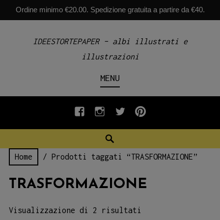
Ordine minimo €20.00. Spedizione gratuita a partire da €40.
Skip
IDEESTORTEPAPER – albi illustrati e
to
illustrazioni
content
MENU
fb
INSTAGRAM
twiter
pinterest
Search
Home
/ Prodotti taggati “TRASFORMAZIONE”
TRASFORMAZIONE
Visualizzazione di 2 risultati