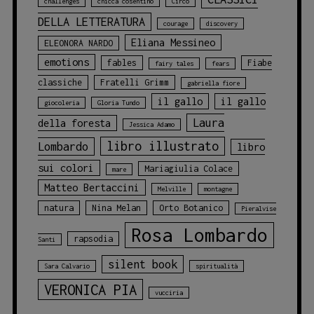
challenges
chicca cosentino
Circo
DELLA LETTERATURA
courage
discovery
Eliana Messineo
ELEONORA NARDO
emotions
fables
Fiabe
fairy tales
fears
classiche
Fratelli Grimm
gabriella fiore
il gallo
il gallo
giocoleria
Gloria Tundo
Laura
della foresta
Jessica Adamo
libro illustrato
Lombardo
libro
sui colori
Mariagiulia Colace
mare
Matteo Bertaccini
Melville
montagne
natura
Nina Melan
Orto Botanico
Pieralvise
Rosa Lombardo
rapsodia
Santi
silent book
Sara Calvario
spiritualità
VERONICA PIA
vucciria