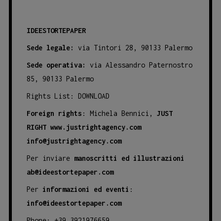
IDEESTORTEPAPER
Sede legale:
via Tintori 28, 90133 Palermo
Sede operativa:
via Alessandro Paternostro
85, 90133 Palermo
Rights List:
DOWNLOAD
Foreign rights
: Michela Bennici,
JUST
RIGHT
www.justrightagency.com
info@justrightagency.com
Per inviare
manoscritti ed illustrazioni
ab@ideestortepaper.com
Per
informazioni ed eventi
:
info@ideestortepaper.com
Phone: +39 3921976659