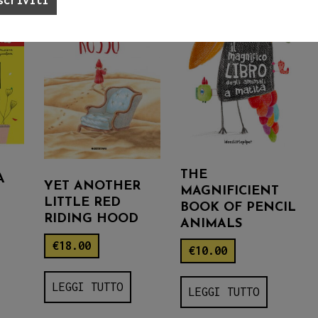
THE
A
YET ANOTHER
MAGNIFICIENT
LITTLE RED
BOOK OF PENCIL
RIDING HOOD
ANIMALS
€
18.00
€
10.00
LEGGI TUTTO
LEGGI TUTTO