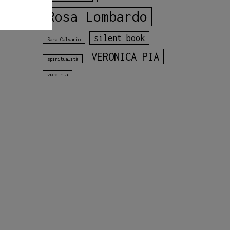
Rosa Lombardo
silent book
Sara Calvario
VERONICA PIA
spiritualità
vucciria