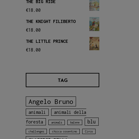
THE BIG RIDE
€
18.00
THE KNIGHT FILIBERTO
€
18.00
THE LITTLE PRINCE
€
18.00
TAG
Angelo Bruno
animali
animali della
blu
foresta
animals
balene
challenges
chicca cosentino
Circo