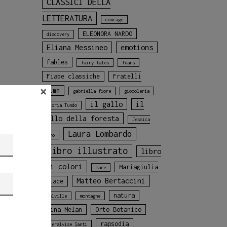
CLASSICI DELLA
LETTERATURA
courage
ELEONORA NARDO
discovery
Eliana Messineo
emotions
fables
fairy tales
fears
Fiabe classiche
Fratelli
×
Grimm
gabriella fiore
giocoleria
il gallo
il
Gloria Tundo
gallo della foresta
Jessica
Laura Lombardo
Adamo
libro illustrato
libro
sui colori
Mariagiulia
mare
Matteo Bertaccini
Colace
natura
Melville
montagne
Nina Melan
Orto Botanico
rapsodia
Pieralvise Santi