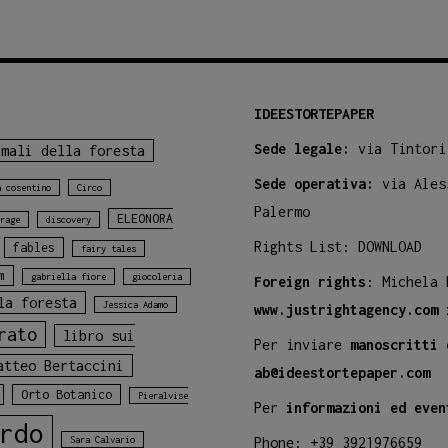
IDEESTORTEPAPER
Sede legale:
via Tintori
imali della foresta
Sede operativa:
via Ales
a cosentino
Circo
Palermo
ELEONORA
rage
discovery
Rights List:
DOWNLOAD
fables
fairy tales
m
gabriella fiore
giocoleria
Foreign rights
: Michela
la foresta
Jessica Adamo
www.justrightagency.com
rato
libro sui
Per inviare
manoscritti 
atteo Bertaccini
ab@ideestortepaper.com
Orto Botanico
Pieralvise
Per
informazioni ed even
rdo
Sara Calvario
Phone: +39 3921976659