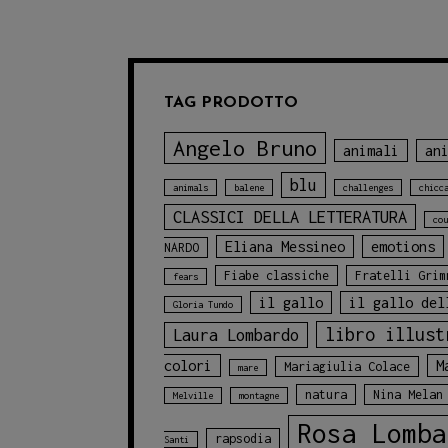
TAG PRODOTTO
Angelo Bruno
animali
an
blu
animals
balene
challenges
chicc
CLASSICI DELLA LETTERATURA
cou
Eliana Messineo
emotions
NARDO
Fiabe classiche
Fratelli Grim
fears
il gallo
il gallo del
Gloria Tundo
libro illust
Laura Lombardo
colori
M
Mariagiulia Colace
mare
natura
Nina Melan
Melville
montagne
Rosa Lomba
rapsodia
Santi