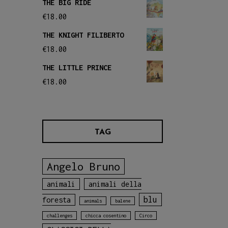
THE BIG RIDE
€
18.00
THE KNIGHT FILIBERTO
€
18.00
THE LITTLE PRINCE
€
18.00
TAG
Angelo Bruno
animali
animali della
blu
foresta
animals
balene
challenges
chicca cosentino
Circo