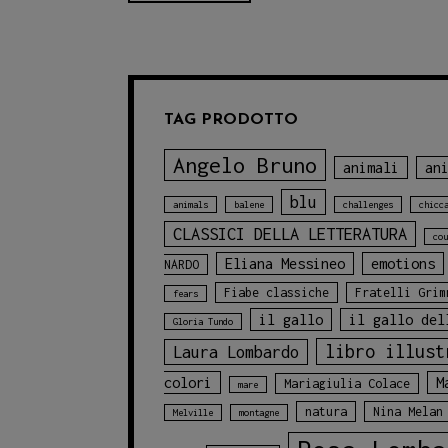
TAG PRODOTTO
Angelo Bruno
animali
an
blu
animals
balene
challenges
chicc
CLASSICI DELLA LETTERATURA
cou
Eliana Messineo
emotions
NARDO
Fiabe classiche
Fratelli Grim
fears
il gallo
il gallo del
Gloria Tundo
libro illust
Laura Lombardo
colori
M
Mariagiulia Colace
mare
natura
Nina Melan
Melville
montagne