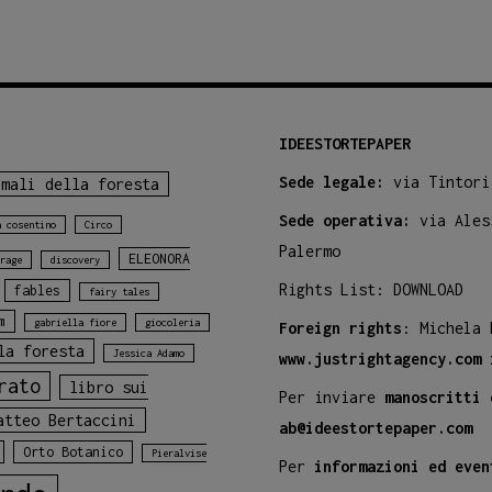
IDEESTORTEPAPER
Sede legale:
via Tintori
imali della foresta
Sede operativa:
via Ales
a cosentino
Circo
Palermo
ELEONORA
rage
discovery
Rights List:
DOWNLOAD
fables
fairy tales
m
gabriella fiore
giocoleria
Foreign rights
: Michela
la foresta
Jessica Adamo
www.justrightagency.com
rato
libro sui
Per inviare
manoscritti 
atteo Bertaccini
ab@ideestortepaper.com
Orto Botanico
Pieralvise
Per
informazioni ed even