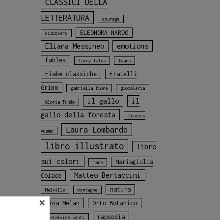
CLASSICI DELLA
LETTERATURA
courage
ELEONORA NARDO
discovery
Eliana Messineo
emotions
fables
fairy tales
fears
Fiabe classiche
Fratelli
Grimm
gabriella fiore
giocoleria
il gallo
il
Gloria Tundo
gallo della foresta
Jessica
Laura Lombardo
Adamo
libro illustrato
libro
sui colori
Mariagiulia
mare
Matteo Bertaccini
Colace
natura
Melville
montagne
×
Nina Melan
Orto Botanico
rapsodia
Pieralvise Santi