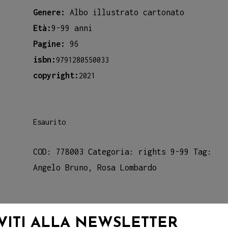
Genere:
Albo illustrato cartonato
Età:
9-99 anni
Pagine:
96
isbn:
9791280550033
copyright:
2021
Esaurito
COD:
778003
Categoria:
rights 9-99
Tag:
Angelo Bruno
,
Rosa Lombardo
IVITI ALLA NEWSLETTER