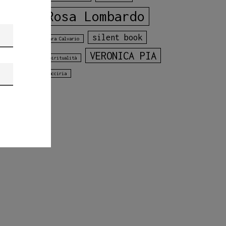
Rosa Lombardo
silent book
Sara Calvario
VERONICA PIA
spiritualità
vucciria