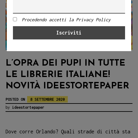
Procedendo accetti la Privacy Policy
L’OPRA DEI PUPI IN TUTTE
LE LIBRERIE ITALIANE!
NOVITÀ IDEESTORTEPAPER
POSTED ON
8 SETTEMBRE 2020
by
ideestortepaper
Dove corre Orlando? Quali strade di città sta