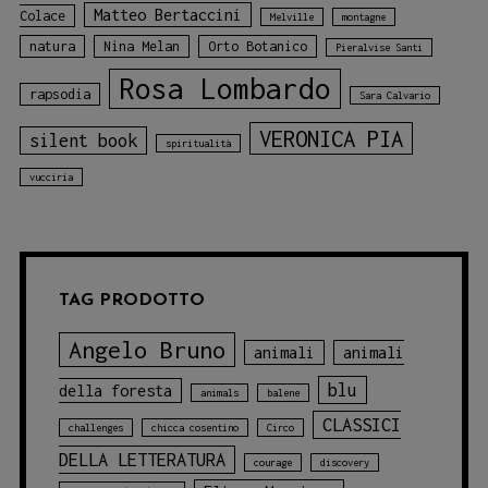
Matteo Bertaccini
Colace
Melville
montagne
natura
Nina Melan
Orto Botanico
Pieralvise Santi
Rosa Lombardo
rapsodia
Sara Calvario
VERONICA PIA
silent book
spiritualità
vucciria
TAG PRODOTTO
Angelo Bruno
animali
animali
blu
della foresta
animals
balene
CLASSICI
challenges
chicca cosentino
Circo
DELLA LETTERATURA
courage
discovery