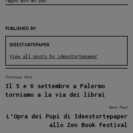
Tagged
opra dei pupi
PUBLISHED BY
IDEESTORTEPAPER
View all posts by ideestortepaper
Previous Post
NAVIGAZIONE
Il 5 e 6 settembre a Palermo
ARTICOLI
torniamo a la via dei librai
Next Post
L’Opra dei Pupi di Ideestortepaper
allo Zen Book Festival