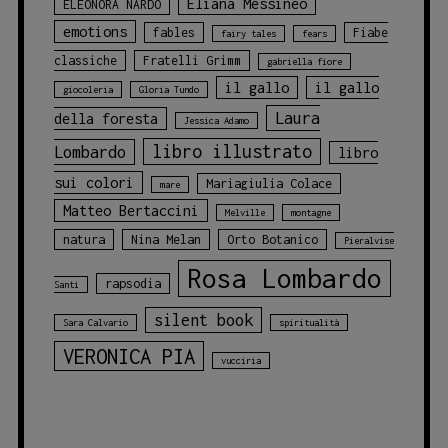
Eliana Messineo
ELEONORA NARDO
emotions
fables
Fiabe
fairy tales
fears
classiche
Fratelli Grimm
gabriella fiore
il gallo
il gallo
giocoleria
Gloria Tundo
Laura
della foresta
Jessica Adamo
libro illustrato
Lombardo
libro
sui colori
Mariagiulia Colace
mare
Matteo Bertaccini
Melville
montagne
natura
Nina Melan
Orto Botanico
Pieralvise
Rosa Lombardo
rapsodia
Santi
silent book
Sara Calvario
spiritualità
VERONICA PIA
vucciria