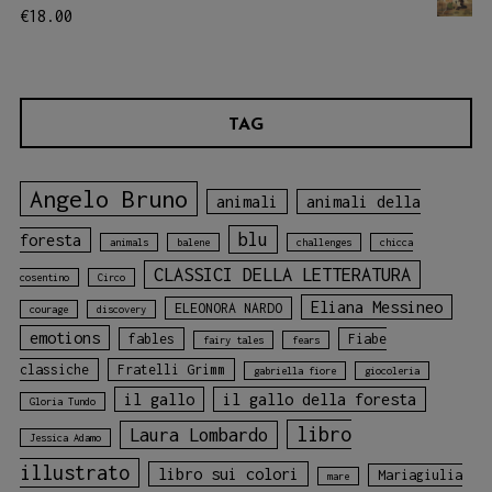
€
18.00
TAG
Angelo Bruno
animali
animali della
blu
foresta
animals
balene
challenges
chicca
CLASSICI DELLA LETTERATURA
cosentino
Circo
Eliana Messineo
ELEONORA NARDO
courage
discovery
emotions
fables
Fiabe
fairy tales
fears
classiche
Fratelli Grimm
gabriella fiore
giocoleria
il gallo
il gallo della foresta
Gloria Tundo
libro
Laura Lombardo
Jessica Adamo
illustrato
libro sui colori
Mariagiulia
mare