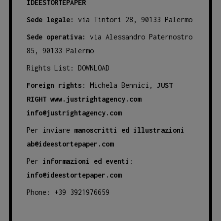
IDEESTORTEPAPER
Sede legale:
via Tintori 28, 90133 Palermo
Sede operativa:
via Alessandro Paternostro
85, 90133 Palermo
Rights List:
DOWNLOAD
Foreign rights
: Michela Bennici,
JUST
RIGHT
www.justrightagency.com
info@justrightagency.com
Per inviare
manoscritti ed illustrazioni
ab@ideestortepaper.com
Per
informazioni ed eventi
:
info@ideestortepaper.com
Phone: +39 3921976659