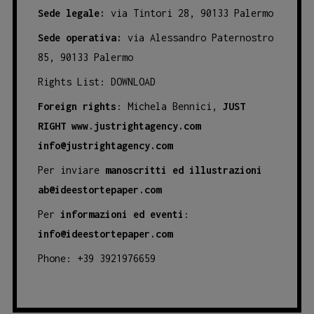
Sede legale:
via Tintori 28, 90133 Palermo
Sede operativa:
via Alessandro Paternostro
85, 90133 Palermo
Rights List:
DOWNLOAD
Foreign rights
: Michela Bennici,
JUST
RIGHT
www.justrightagency.com
info@justrightagency.com
Per inviare
manoscritti ed illustrazioni
ab@ideestortepaper.com
Per
informazioni ed eventi
:
info@ideestortepaper.com
Phone: +39 3921976659