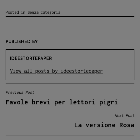
Posted in
Senza categoria
PUBLISHED BY
IDEESTORTEPAPER
View all posts by ideestortepaper
Previous Post
NAVIGAZIONE
Favole brevi per lettori pigri
ARTICOLI
Next Post
La versione Rosa