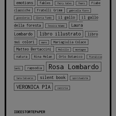
emotions
fables
Fiabe
fairy tales
fears
classiche
Fratelli Grimm
gabriella fiore
il gallo
il gallo
giocoleria
Gloria Tundo
Laura
della foresta
Jessica Adamo
libro illustrato
Lombardo
libro
sui colori
Mariagiulia Colace
mare
Matteo Bertaccini
Melville
montagne
natura
Nina Melan
Orto Botanico
Pieralvise
Rosa Lombardo
rapsodia
Santi
silent book
Sara Calvario
spiritualità
VERONICA PIA
vucciria
IDEESTORTEPAPER