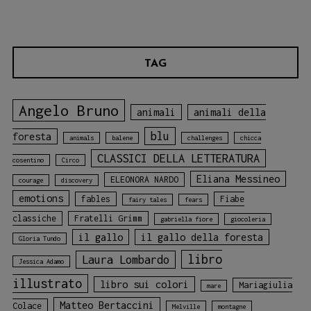
TAG
Angelo Bruno
animali
animali della
blu
foresta
animals
balene
challenges
chicca
CLASSICI DELLA LETTERATURA
cosentino
Circo
Eliana Messineo
ELEONORA NARDO
courage
discovery
emotions
fables
Fiabe
fairy tales
fears
classiche
Fratelli Grimm
gabriella fiore
giocoleria
il gallo
il gallo della foresta
Gloria Tundo
libro
Laura Lombardo
Jessica Adamo
illustrato
libro sui colori
Mariagiulia
mare
Matteo Bertaccini
Colace
Melville
montagne