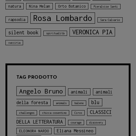
natura
Nina Melan
Orto Botanico
Pieralvise Santi
Rosa Lombardo
rapsodia
Sara Calvario
VERONICA PIA
silent book
spiritualità
vucciria
TAG PRODOTTO
Angelo Bruno
animali
animali
blu
della foresta
animals
balene
CLASSICI
challenges
chicca cosentino
Circo
DELLA LETTERATURA
courage
discovery
Eliana Messineo
ELEONORA NARDO