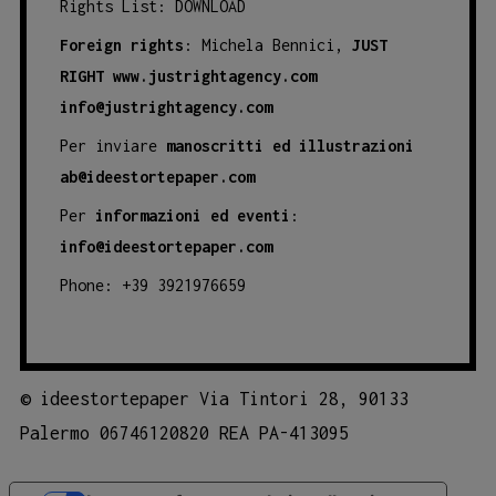
Rights List:
DOWNLOAD
Foreign rights
: Michela Bennici,
JUST
RIGHT
www.justrightagency.com
info@justrightagency.com
Per inviare
manoscritti ed illustrazioni
ab@ideestortepaper.com
Per
informazioni ed eventi
:
info@ideestortepaper.com
Phone: +39 3921976659
©
ideestortepaper Via Tintori 28, 90133
Palermo 06746120820 REA PA-413095