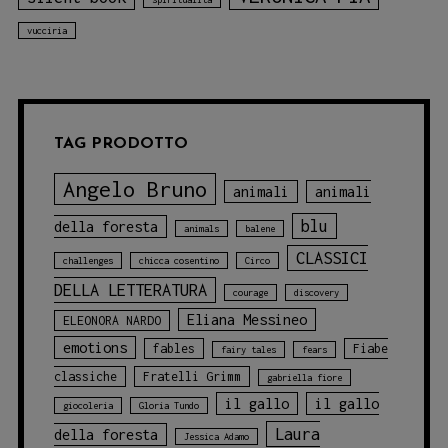
vucciria
TAG PRODOTTO
Angelo Bruno
animali
animali
blu
della foresta
animals
balene
CLASSICI
challenges
chicca cosentino
Circo
DELLA LETTERATURA
courage
discovery
Eliana Messineo
ELEONORA NARDO
emotions
fables
Fiabe
fairy tales
fears
classiche
Fratelli Grimm
gabriella fiore
il gallo
il gallo
giocoleria
Gloria Tundo
Laura
della foresta
Jessica Adamo