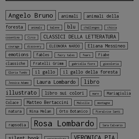
Angelo Bruno
animali
animali della
blu
foresta
animals
balene
challenges
chicca
CLASSICI DELLA LETTERATURA
cosentino
Circo
Eliana Messineo
ELEONORA NARDO
courage
discovery
emotions
fables
Fiabe
fairy tales
fears
classiche
Fratelli Grimm
gabriella fiore
giocoleria
il gallo
il gallo della foresta
Gloria Tundo
libro
Laura Lombardo
Jessica Adamo
illustrato
libro sui colori
Mariagiulia
mare
Matteo Bertaccini
Colace
Melville
montagne
natura
Nina Melan
Orto Botanico
Pieralvise Santi
Rosa Lombardo
rapsodia
Sara Calvario
VERONICA PIA
silent book
spiritualità