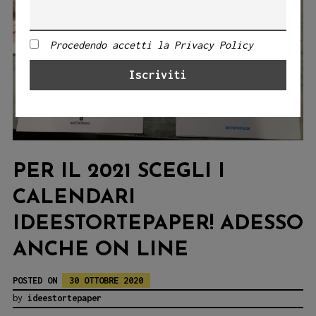
Procedendo accetti la Privacy Policy
PER IL 2021 SCEGLI I
CALENDARI
IDEESTORTEPAPER! ADESSO
ANCHE ON LINE
POSTED ON
30 OTTOBRE 2020
by
ideestortepaper