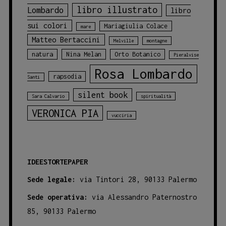
libro illustrato
Lombardo
libro
sui colori
Mariagiulia Colace
mare
Matteo Bertaccini
Melville
montagne
natura
Nina Melan
Orto Botanico
Pieralvise
Rosa Lombardo
rapsodia
Santi
silent book
Sara Calvario
spiritualità
VERONICA PIA
vucciria
IDEESTORTEPAPER
Sede legale:
via Tintori 28, 90133 Palermo
Sede operativa:
via Alessandro Paternostro
85, 90133 Palermo