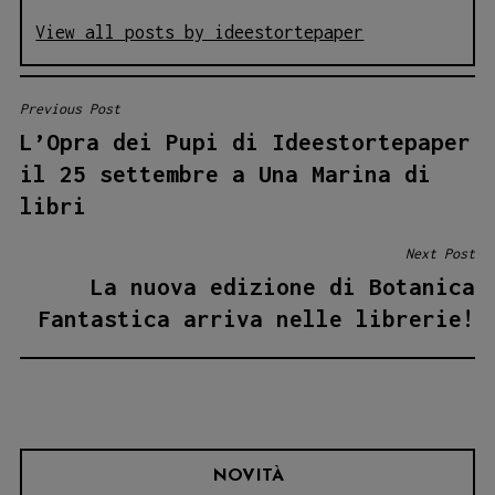
View all posts by ideestortepaper
Previous Post
NAVIGAZIONE
L’Opra dei Pupi di Ideestortepaper
ARTICOLI
il 25 settembre a Una Marina di
libri
Next Post
La nuova edizione di Botanica
Fantastica arriva nelle librerie!
NOVITÀ